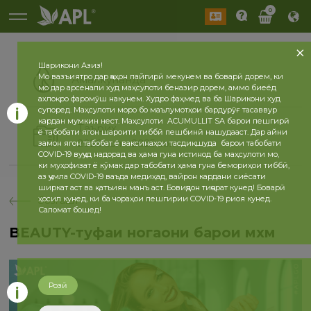
0
Шарикони Азиз!
Мо вазъиятро дар ҷаҳон пайгирӣ мекунем ва боварӣ дорем, ки
Амалкунанда
мо дар арсенали худ маҳсулоти беназир дорем, аммо биеёд
ахлоқро фаромӯш накунем. Худро фаҳмед ва ба Шарикони худ
супоред. Маҳсулоти моро бо маълумотҳои бардурӯғ тасаввур
кардан мумкин нест. Маҳсулоти ACUMULLIT SA барои пешгирӣ
Таърих
ё табобати ягон шароити тиббӣ пешбинӣ нашудааст. Дар айни
2026 сол
2025 сол
замон ягон табобат ё ваксинаҳои тасдиқшуда барои табобати
COVID-19 вуҷуд надорад ва ҳама гуна истинод ба маҳсулоти мо,
ки муҳофизат ё кӯмак дар табобати ҳама гуна бемориҳои тиббӣ,
аз ҷумла COVID-19 ваъда медиҳад, вайрон кардани сиёсати
ширкат аст ва қатъиян манъ аст. Бовиҷдон тиҷорат кунед! Боварӣ
ҳосил кунед, ки ба чораҳои пешгирии COVID-19 риоя кунед.
бозгашт
Саломат бошед!
BEAUTY-туҳфаи ногаҳони барои мхм
Розӣ