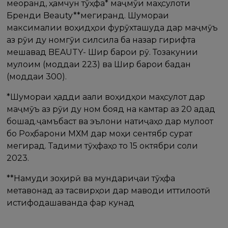
меоранд, ҳамчун тӯҳфа* маҷмӯи маҳсулоти
Бренди Beauty**мегиранд. Шумораи
максималии воҳидҳои фурӯхташуда дар маҷмӯъ
аз рӯи ду номгӯи силсила ба назар гирифта
мешавад BEAUTY- Шир барои рӯ. Тозакунии
мулоим (моддаи 223) ва Шир барои бадан
(моддаи 300).
*Шумораи ҳадди ақали воҳидҳои маҳсулот дар
маҷмӯъ аз рӯи ду ном бояд на камтар аз 20 адад
бошад.ҷамъбаст ва эълони натиҷаҳо дар мулоқот
бо Роҳбарони МХМ дар моҳи сентябр сурат
мегирад. Тақдими тӯҳфаҳо то 15 октябри соли
2023.
**Намуди зоҳирӣ ва мундариҷаи тӯҳфа
метавонад аз тасвирҳои дар маводи иттилоотӣ
истифодашаванда фарқ кунад