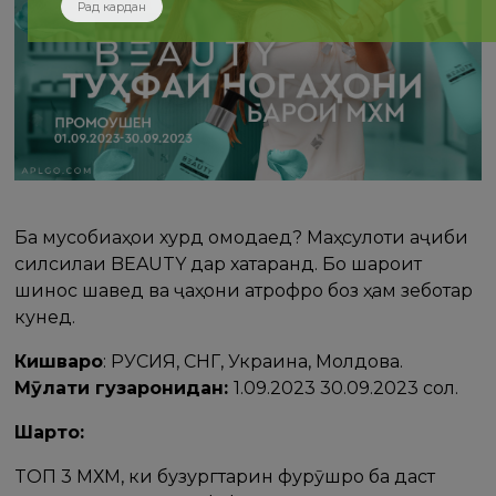
Рад кардан
Ба мусобиқаҳои хурд омодаед? Маҳсулоти аҷиби
силсилаи BEAUTY дар хатаранд. Бо шароит
шинос шавед ва ҷаҳони атрофро боз ҳам зеботар
кунед.
Кишварҳо
: РУСИЯ, СНГ, Украина, Молдова.
Мӯҳлати гузаронидан:
1.09.2023 30.09.2023 сол.
Шартҳо:
TOП 3 МХМ, ки бузургтарин фурӯшро ба даст