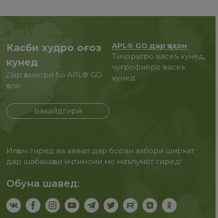
APL® GO дар ҷаҳон
Касби худро оғоз
Тиҷоратро васеъ кунед,
кунед
ҷуғрофиёро васеъ
Дар ҳамкорӣ бо APL® GO
кунед.
ҳоло
Бақайдгирӣ
Илҳом гиред ва аввал дар бораи ахбори ширкат
дар шабакаҳои иҷтимоии мо маълумот гиред!
Обуна шавед: