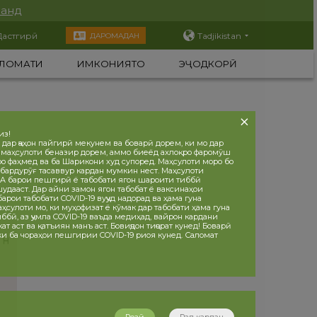
нанд
Дастгирӣ
Tadjikistan
ДАРОМАДАН
ЛОМАТИ
ИМКОНИЯТҲО
ЭҶОДКОРӢ
из!
 дар ҷаҳон пайгирӣ мекунем ва боварӣ дорем, ки мо дар
 маҳсулоти беназир дорем, аммо биеёд ахлоқро фаромӯш
ро фаҳмед ва ба Шарикони худ супоред. Маҳсулоти моро бо
бардурӯғ тасаввур кардан мумкин нест. Маҳсулоти
 барои пешгирӣ ё табобати ягон шароити тиббӣ
дааст. Дар айни замон ягон табобат ё ваксинаҳои
рои табобати COVID-19 вуҷуд надорад ва ҳама гуна
ҳсулоти мо, ки муҳофизат ё кӯмак дар табобати ҳама гуна
ббӣ, аз ҷумла COVID-19 ваъда медиҳад, вайрон кардани
т аст ва қатъиян манъ аст. Бовиҷдон тиҷорат кунед! Боварӣ
 ки ба чораҳои пешгирии COVID-19 риоя кунед. Саломат