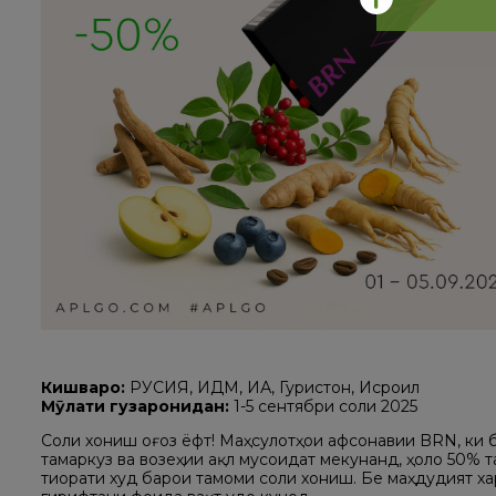
Кишварҳо:
РУСИЯ, ИДМ, ИА, Гурҷистон, Исроил
Мӯҳлати гузаронидан:
1-5 сентябри соли 2025
Соли хониш оғоз ёфт! Маҳсулотҳои афсонавии BRN, ки б
тамаркуз ва возеҳии ақл мусоидат мекунанд, ҳоло 50% т
тиҷорати худ барои тамоми соли хониш. Бе маҳдудият х