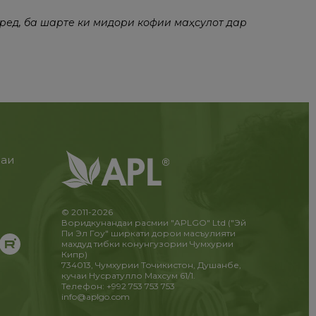
ред, ба шарте ки миқдори кофии маҳсулот дар
раи
и
!
© 2011-2026
Воридкунандаи расмии "APLGO" Ltd ("Эй
Пи Эл Гоу" ширкати дорои масъулияти
махдуд тибки конунгузории Чумхурии
Кипр)
734013, Чумхурии Точикистон, Душанбе,
кучаи Нусратулло Махсум 61/1.
Телефон: +992 753 753 753
info@aplgo.com