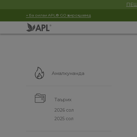
ПЕШ
+ Ба оилаи APL® GO ҳамроҳ шавед
Амалкунанда
Таърих
2026 сол
2025 сол