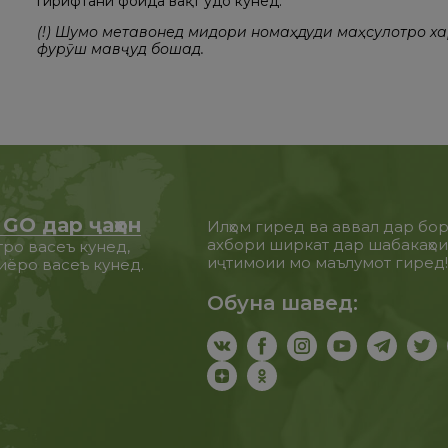
гирифтани фоида вақт ҷудо кунед.
(!) Шумо метавонед миқдори номаҳдуди маҳсулотро ха
фурӯш мавҷуд бошад.
GO дар ҷаҳон
Илҳом гиред ва аввал дар бо
ахбори ширкат дар шабакаҳо
ро васеъ кунед,
иҷтимоии мо маълумот гиред
иёро васеъ кунед.
Обуна шавед: