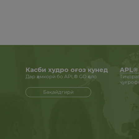
Касби худро оғоз кунед
APL® 
Дар ҳамкорӣ бо APL® GO ҳоло
Тиҷорат
ҷуғроф
Бақайдгирӣ