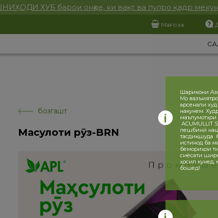
НИҲОДИ ХУБ барои онҳое, ки вақт ва пулро қадр меку
Мағоза
СА
Шарикони Аз
Мо вазъиятро
арсенали худ
бозгашт
накунем. Худ
маълумотҳои 
ACUMULLIT SA
Маҳсулоти рӯз-BRN
пешбинӣ нашу
тасдиқшуда ба
истинод ба ма
бемориҳои ти
сиёсати ширка
ҳосил кунед,
бошед!