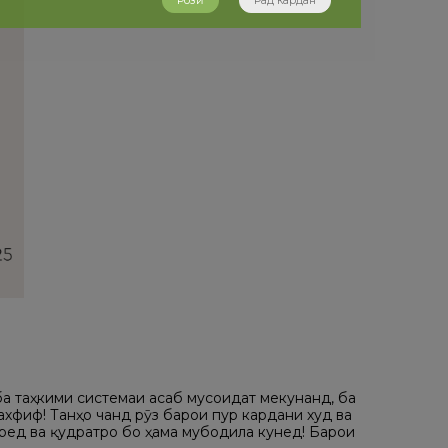
Розӣ
Рад кардан
а таҳкими системаи асаб мусоидат мекунанд, ба
ахфиф! Танҳо чанд рӯз барои пур кардани худ ва
аред ва қудратро бо ҳама мубодила кунед! Барои