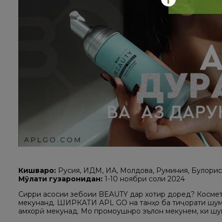
Кишварҳо:
Русия, ИДМ, ИА, Молдова, Руминия, Булғори
Мӯҳлати гузаронидан:
1-10 ноябри соли 2024
Сирри асосии зебоии BEAUTY дар хотир доред? Космети
мекунанд. ШИРКАТИ APL GO на танҳо ба тиҷорати шумо
ғамхорӣ мекунад. Мо промоушнро эълон мекунем, ки шум