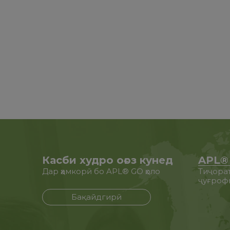
Касби худро оғоз кунед
APL®
Дар ҳамкорӣ бо APL® GO ҳоло
Тиҷорат
ҷуғроф
Бақайдгирӣ