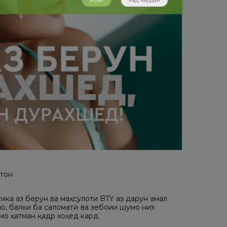
Розӣ
Рад кардан
стон
ка аз берун ва маҳсулоти BTY аз дарун амал
, балки ба саломатӣ ва зебоии шумо низ
о ҳатман қадр хоҳед кард.