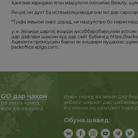
Ҳангоми харидани ягон маҳсулоти силсилаи Beauty, шум
Якҷоя, ин дуэт ба истеъмолкунандагони мо дар сароса
*Тӯҳфа маънои онро дорад, ки маҳсулотро бо нархи маҳс
у. е. (воҳиди шартӣ) воҳиди ҳисоббаробаркунии асосии
дар дафтари шахсии худ дар сайт бубинед https://backof
Аҳамияти промоушен барои як кишвари мушаххас шумо
backoffice.aplgo.com.
 GO дар ҷаҳон
Илҳом гиред ва аввал дар бо
ахбори ширкат дар шабакаҳо
ро васеъ кунед,
иҷтимоии мо маълумот гиред
иёро васеъ кунед.
Обуна шавед: