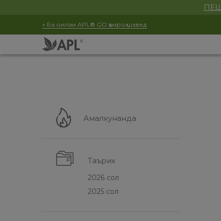
ПЕШ
+ Ба оилаи APL® GO ҳамроҳ шавед
Амалкунанда
Таърих
2026 сол
2025 сол