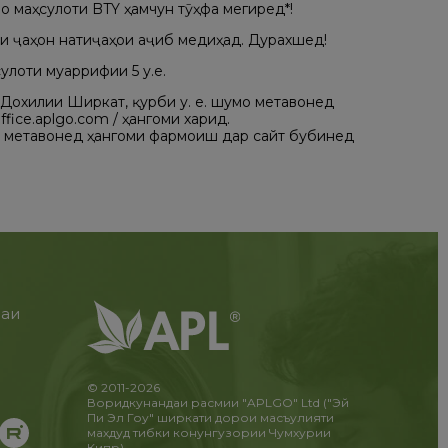
о маҳсулоти BTY ҳамчун тӯҳфа мегиред*!
ри ҷаҳон натиҷаҳои аҷиб медиҳад. Дурахшед!
улоти муаррифии 5 у.е.
 Дохилии Ширкат, қурби у. е. шумо метавонед
fice.aplgo.com / ҳангоми харид.
 метавонед ҳангоми фармоиш дар сайт бубинед
раи
и
!
© 2011-2026
Воридкунандаи расмии "APLGO" Ltd ("Эй
Пи Эл Гоу" ширкати дорои масъулияти
махдуд тибки конунгузории Чумхурии
Кипр)