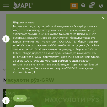
0
Шарикони Азиз!
Мо вазъиятро дар ҷаҳон пайгирӣ мекунем ва боварӣ дорем, ки
Амалкунанда
мо дар арсенали худ маҳсулоти беназир дорем, аммо биеёд
ахлоқро фаромӯш накунем. Худро фаҳмед ва ба Шарикони худ
супоред. Маҳсулоти моро бо маълумотҳои бардурӯғ тасаввур
кардан мумкин нест. Маҳсулоти ACUMULLIT SA барои пешгирӣ
Таърих
ё табобати ягон шароити тиббӣ пешбинӣ нашудааст. Дар айни
2026 сол
2025 сол
замон ягон табобат ё ваксинаҳои тасдиқшуда барои табобати
COVID-19 вуҷуд надорад ва ҳама гуна истинод ба маҳсулоти мо,
ки муҳофизат ё кӯмак дар табобати ҳама гуна бемориҳои тиббӣ,
аз ҷумла COVID-19 ваъда медиҳад, вайрон кардани сиёсати
ширкат аст ва қатъиян манъ аст. Бовиҷдон тиҷорат кунед! Боварӣ
ҳосил кунед, ки ба чораҳои пешгирии COVID-19 риоя кунед.
бозгашт
Саломат бошед!
Маҳсулоти рӯз-GRW
Розӣ