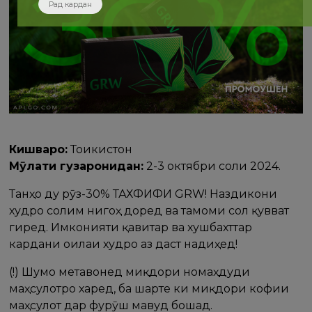
Рад кардан
Кишварҳо:
Тоҷикистон
Мӯҳлати гузаронидан:
2-3 октябри соли 2024.
Танҳо ду рӯз-30% ТАХФИФИ GRW! Наздикони
худро солим нигоҳ доред ва тамоми сол қувват
гиред. Имконияти қавитар ва хушбахттар
кардани оилаи худро аз даст надиҳед!
(!) Шумо метавонед миқдори номаҳдуди
маҳсулотро харед, ба шарте ки миқдори кофии
маҳсулот дар фурӯш мавҷуд бошад.