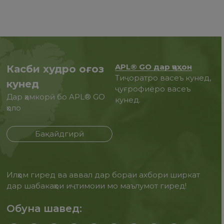
APL® GO дар ҷаҳон
Касби худро оғоз
Тиҷоратро васеъ кунед,
кунед
ҷуғрофиёро васеъ
Дар ҳамкорӣ бо APL® GO
кунед.
ҳоло
Бақайдгирӣ
Илҳом гиред ва аввал дар бораи ахбори ширкат
дар шабакаҳои иҷтимоии мо маълумот гиред!
Обуна шавед: