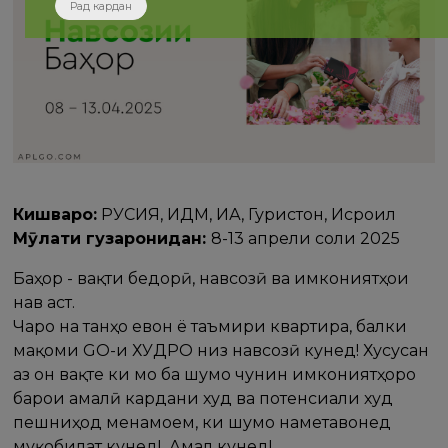
Рад кардан
Кишварҳо:
РУСИЯ, ИДМ, ИА, Гурҷистон, Исроил
Мӯҳлати гузаронидан:
8-13 апрели соли 2025
Баҳор - вақти бедорӣ, навсозӣ ва имкониятҳои
нав аст.
Чаро на танҳо ҷевон ё таъмири квартира, балки
мақоми GO-и ХУДРО низ навсозӣ кунед! Хусусан
аз он вақте ки мо ба шумо чунин имкониятҳоро
барои амалӣ кардани худ ва потенсиали худ
пешниҳод менамоем, ки шумо наметавонед
муқобилат кунед! Амал кунед!