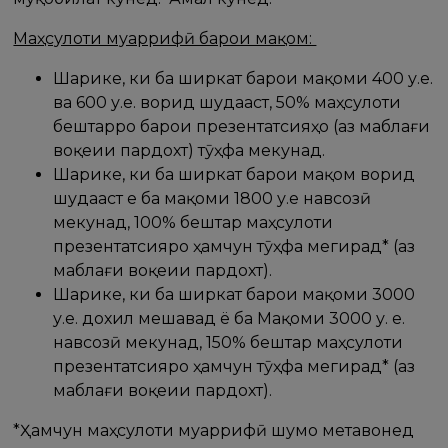
Маҳсулоти муаррифӣ барои мақом:
Шарике, ки ба ширкат барои мақоми 400 у.е.
ва 600 у.е. ворид шудааст, 50% маҳсулоти
бештарро барои презентатсияҳо (аз маблағи
воқеии пардохт) тӯҳфа мекунад.
Шарике, ки ба ширкат барои мақом ворид
шудааст е ба мақоми 1800 у.е навсозӣ
мекунад, 100% бештар маҳсулоти
презентатсияро ҳамчун тӯҳфа мегирад* (аз
маблағи воқеии пардохт).
Шарике, ки ба ширкат барои мақоми 3000
у.е. дохил мешавад ё ба Мақоми 3000 у. е.
навсозӣ мекунад, 150% бештар маҳсулоти
презентатсияро ҳамчун тӯҳфа мегирад* (аз
маблағи воқеии пардохт).
*Ҳамчун маҳсулоти муаррифӣ шумо метавонед