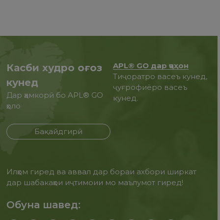
APL® GO дар ҷаҳон
Касби худро оғоз
Тиҷоратро васеъ кунед,
кунед
ҷуғрофиёро васеъ
Дар ҳамкорӣ бо APL® GO
кунед.
ҳоло
Бақайдгирӣ
Илҳом гиред ва аввал дар бораи ахбори ширкат
дар шабакаҳои иҷтимоии мо маълумот гиред!
Обуна шавед: