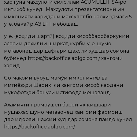
ҳар гуна маҳсулоти силсилаи ACUMULLIT SA-ро
интихоб кунед. Маҳсулоти презентатсионӣ ин
имконияти харидани маҳсулот бо нархи ҳамагӣ 5
у. е. ба ғайр АЗ LFT мебошад.
у. е. (воҳиди шартӣ) воҳиди ҳисоббаробаркунии
асосии дохилии ширкат, қурби у. е. шумо
метавонед дар дафтари шахсии худ дар сомона
бубинед https://backoffice.aplgo.com / ҳангоми
харид.
Go мақоми вуруд маҷмӯи имкониятҳо ва
имтиёзҳои Шарик, ки ҳангоми ҳисоб кардани
мукофотҳои бонусӣ истифода мешаванд.
Аҳамияти промоушен барои як кишвари
мушаххас шумо метавонед ҳангоми фармоиш
дар идораи шахсии худ дар сомона пайдо кунед
https://backoffice.aplgo.com/.