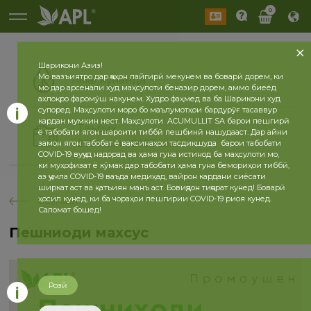
0
Шарикони Азиз!
Мо вазъиятро дар ҷаҳон пайгирӣ мекунем ва боварӣ дорем, ки
Амалкунанда
мо дар арсенали худ маҳсулоти беназир дорем, аммо биеёд
ахлоқро фаромӯш накунем. Худро фаҳмед ва ба Шарикони худ
супоред. Маҳсулоти моро бо маълумотҳои бардурӯғ тасаввур
кардан мумкин нест. Маҳсулоти ACUMULLIT SA барои пешгирӣ
Таърих
ё табобати ягон шароити тиббӣ пешбинӣ нашудааст. Дар айни
2026 сол
2025 сол
замон ягон табобат ё ваксинаҳои тасдиқшуда барои табобати
COVID-19 вуҷуд надорад ва ҳама гуна истинод ба маҳсулоти мо,
ки муҳофизат ё кӯмак дар табобати ҳама гуна бемориҳои тиббӣ,
аз ҷумла COVID-19 ваъда медиҳад, вайрон кардани сиёсати
ширкат аст ва қатъиян манъ аст. Бовиҷдон тиҷорат кунед! Боварӣ
ҳосил кунед, ки ба чораҳои пешгирии COVID-19 риоя кунед.
бозгашт
Саломат бошед!
Пешниҳоди махсус
Розӣ