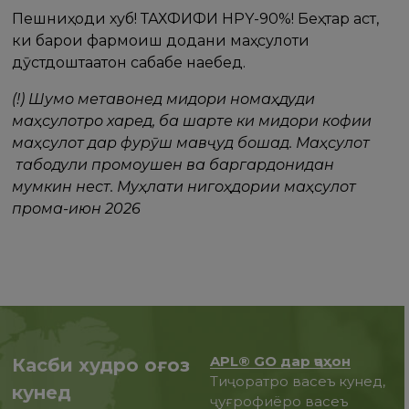
Пешниҳоди хуб! ТАХФИФИ HPY-90%! Беҳтар аст,
ки барои фармоиш додани маҳсулоти
дӯстдоштаатон сабабе наебед.
(!) Шумо метавонед миқдори номаҳдуди
маҳсулотро харед, ба шарте ки миқдори кофии
маҳсулот дар фурӯш мавҷуд бошад. Маҳсулот
табодули промоушен ва баргардонидан
мумкин нест. Муҳлати нигоҳдории маҳсулот
прома-июн 2026
APL® GO дар ҷаҳон
Касби худро оғоз
Тиҷоратро васеъ кунед,
кунед
ҷуғрофиёро васеъ