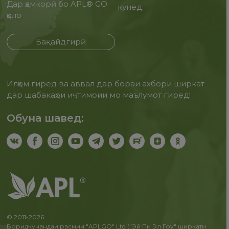
Дар ҳамкорӣ бо APL® GO
кунед.
ҳоло
Бақайдгирӣ
Илҳом гиред ва аввал дар бораи ахбори ширкат
дар шабакаҳои иҷтимоии мо маълумот гиред!
Обуна шавед:
© 2011-2026
Воридкунандаи расмии "APLGO" Ltd ("Эй Пи Эл Гоу" ширкати