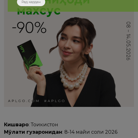
Рад кардан
Кишварҳо
: Тоҷикистон
Мӯҳлати гузаронидан
: 8-14 майи соли 2026