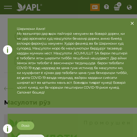
0
Шарикони Азиз!
Мо вазъиятро дар ҷаҳон пайгирӣ мекунем ва боварӣ дорем, ки
Амалкунанда
мо дар арсенали худ маҳсулоти беназир дорем, аммо биеёд
ахлоқро фаромӯш накунем. Худро фаҳмед ва ба Шарикони худ
супоред. Маҳсулоти моро бо маълумотҳои бардурӯғ тасаввур
кардан мумкин нест. Маҳсулоти ACUMULLIT SA барои пешгирӣ
Таърих
ё табобати ягон шароити тиббӣ пешбинӣ нашудааст. Дар айни
2026 сол
2025 сол
замон ягон табобат ё ваксинаҳои тасдиқшуда барои табобати
COVID-19 вуҷуд надорад ва ҳама гуна истинод ба маҳсулоти мо,
ки муҳофизат ё кӯмак дар табобати ҳама гуна бемориҳои тиббӣ,
аз ҷумла COVID-19 ваъда медиҳад, вайрон кардани сиёсати
ширкат аст ва қатъиян манъ аст. Бовиҷдон тиҷорат кунед! Боварӣ
ҳосил кунед, ки ба чораҳои пешгирии COVID-19 риоя кунед.
бозгашт
Саломат бошед!
Маҳсулоти рӯз
Розӣ