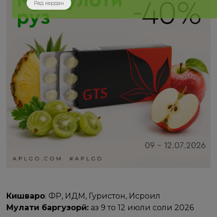
Рад кардан
Кишварҳо
: ФР, ИДМ, Гурҷистон, Исроил
Муҳлати баргузорӣ:
аз 9 то 12 июли соли 2026