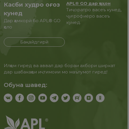
APL® GO дар ҷаҳон
Касби худро оғоз
Тиҷоратро васеъ кунед,
кунед
ҷуғрофиёро васеъ
Дар ҳамкорӣ бо APL® GO
кунед.
ҳоло
Бақайдгирӣ
Илҳом гиред ва аввал дар бораи ахбори ширкат
дар шабакаҳои иҷтимоии мо маълумот гиред!
Обуна шавед: