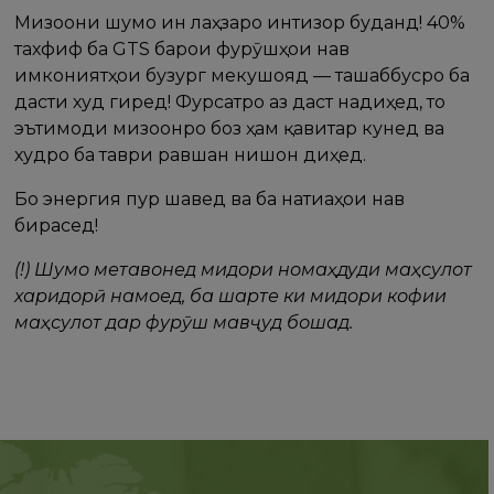
Мизоҷони шумо ин лаҳзаро интизор буданд! 40%
тахфиф ба GTS барои фурӯшҳои нав
имкониятҳои бузург мекушояд — ташаббусро ба
дасти худ гиред! Фурсатро аз даст надиҳед, то
эътимоди мизоҷонро боз ҳам қавитар кунед ва
худро ба таври равшан нишон диҳед.
Бо энергия пур шавед ва ба натиҷаҳои нав
бирасед!
(!) Шумо метавонед миқдори номаҳдуди маҳсулот
харидорӣ намоед, ба шарте ки миқдори кофии
маҳсулот дар фурӯш мавҷуд бошад.