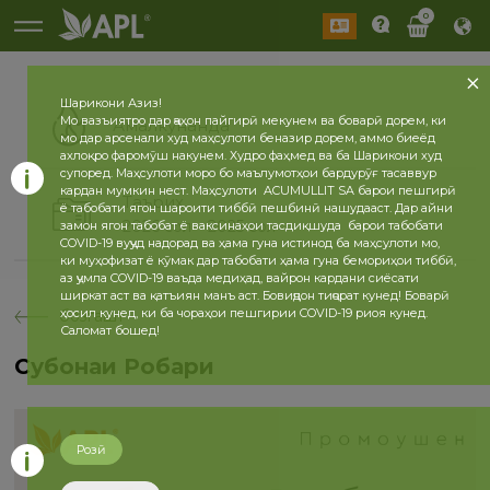
0
Шарикони Азиз!
Мо вазъиятро дар ҷаҳон пайгирӣ мекунем ва боварӣ дорем, ки
Амалкунанда
мо дар арсенали худ маҳсулоти беназир дорем, аммо биеёд
ахлоқро фаромӯш накунем. Худро фаҳмед ва ба Шарикони худ
супоред. Маҳсулоти моро бо маълумотҳои бардурӯғ тасаввур
кардан мумкин нест. Маҳсулоти ACUMULLIT SA барои пешгирӣ
Таърих
ё табобати ягон шароити тиббӣ пешбинӣ нашудааст. Дар айни
2026 сол
2025 сол
замон ягон табобат ё ваксинаҳои тасдиқшуда барои табобати
COVID-19 вуҷуд надорад ва ҳама гуна истинод ба маҳсулоти мо,
ки муҳофизат ё кӯмак дар табобати ҳама гуна бемориҳои тиббӣ,
аз ҷумла COVID-19 ваъда медиҳад, вайрон кардани сиёсати
ширкат аст ва қатъиян манъ аст. Бовиҷдон тиҷорат кунед! Боварӣ
ҳосил кунед, ки ба чораҳои пешгирии COVID-19 риоя кунед.
бозгашт
Саломат бошед!
Субҳонаи Роҳбари
Розӣ