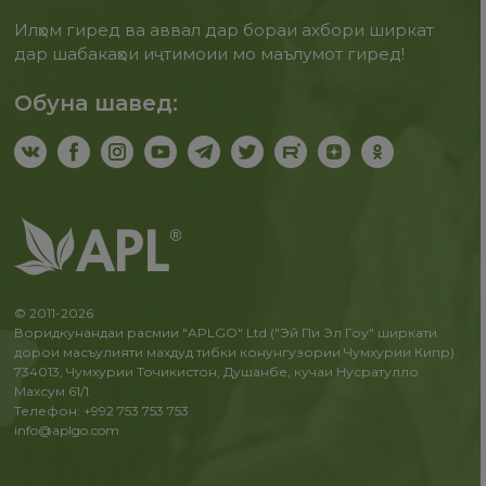
Илҳом гиред ва аввал дар бораи ахбори ширкат
дар шабакаҳои иҷтимоии мо маълумот гиред!
Обуна шавед:
© 2011-2026
Воридкунандаи расмии "APLGO" Ltd ("Эй Пи Эл Гоу" ширкати
дорои масъулияти махдуд тибки конунгузории Чумхурии Кипр)
734013, Чумхурии Точикистон, Душанбе, кучаи Нусратулло
Махсум 61/1.
Телефон: +992 753 753 753
info@aplgo.com