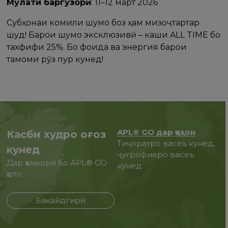
Мӯҳлати баргузорӣ
: 11–12 март 2026
Субҳонаи комили шумо боз ҳам мизоҷтартар
шуд! Барои шумо эксклюзивӣ – каши ALL TIME бо
тахфифи 25%. Бо фоида ва энергия барои
тамоми рӯз пур кунед!
APL® GO дар ҷаҳон
Касби худро оғоз
Тиҷоратро васеъ кунед,
кунед
ҷуғрофиёро васеъ
Дар ҳамкорӣ бо APL® GO
кунед.
ҳоло
Бақайдгирӣ