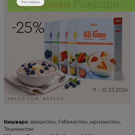
Рад кардан
Кишварҳо
: Қазоқистон, Ӯзбекистон, Қирғизистон,
Тоҷикистон