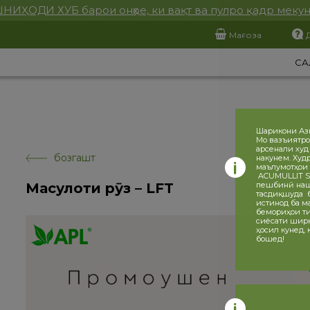
НИҲОДИ ХУБ барои онҳое, ки вақт ва пулро қадр меку
Мағоза
СА
Шарикони Аз
Мо вазъиятро
арсенали худ
бозгашт
накунем. Худ
маълумотҳои 
ACUMULLIT SA
Маҳсулоти рӯз – LFT
пешбинӣ нашу
тасдиқшуда ба
истинод ба ма
бемориҳои ти
сиёсати ширка
ҳосил кунед,
бошед!