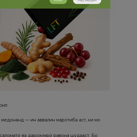
Розӣ
Рад кардан
оил
хуб медонанд — ин аввалин маротиба аст, ки мо
и саломатӣ ва дарозумрӣ равона шудааст. Бо