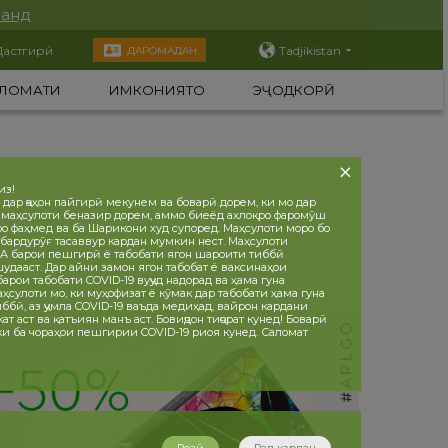
нанд
Дастгирӣ
Tadjikistan
ДАРОМАДАН
ЛОМАТИ
ИМКОНИЯТҲО
ЭҶОДКОРӢ
из!
 дар ҷаҳон пайгирӣ мекунем ва боварӣ дорем, ки мо дар
 маҳсулоти беназир дорем, аммо биеёд ахлоқро фаромӯш
ро фаҳмед ва ба Шарикони худ супоред. Маҳсулоти моро бо
бардурӯғ тасаввур кардан мумкин нест. Маҳсулоти
 барои пешгирӣ ё табобати ягон шароити тиббӣ
дааст. Дар айни замон ягон табобат ё ваксинаҳои
рои табобати COVID-19 вуҷуд надорад ва ҳама гуна
ҳсулоти мо, ки муҳофизат ё кӯмак дар табобати ҳама гуна
ббӣ, аз ҷумла COVID-19 ваъда медиҳад, вайрон кардани
т аст ва қатъиян манъ аст. Бовиҷдон тиҷорат кунед! Боварӣ
 ки ба чораҳои пешгирии COVID-19 риоя кунед. Саломат