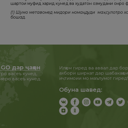
шартҳои муфид харид кунед ва худатон озмудани онро 
(!) Шумо метавонед миқдори номаҳдуди маҳсулотро х
бошад.
GO дар ҷаҳон
Илҳом гиред ва аввал дар бо
ахбори ширкат дар шабакаҳо
ро васеъ кунед,
иҷтимоии мо маълумот гиред
иёро васеъ кунед.
Обуна шавед: