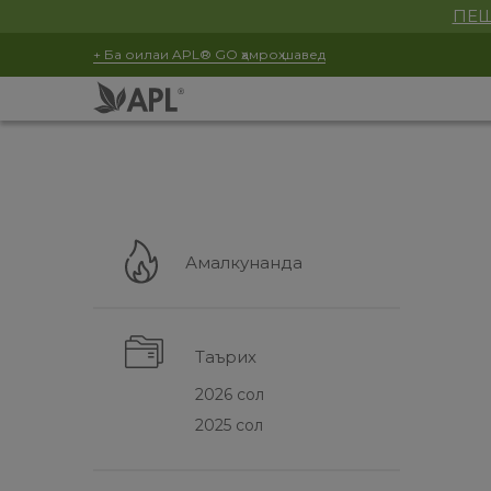
ПЕШ
+ Ба оилаи APL® GO ҳамроҳ шавед
Амалкунанда
Таърих
2026 сол
2025 сол