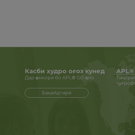
Касби худро оғоз кунед
APL® 
Дар ҳамкорӣ бо APL® GO ҳоло
Тиҷорат
ҷуғроф
Бақайдгирӣ