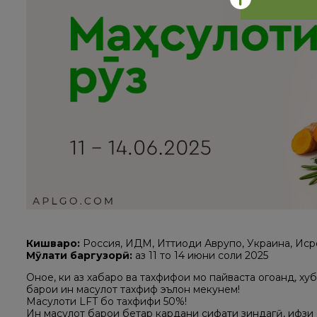
Кишварҳо:
Россия, ИДМ, Иттиҳоди Аврупо, Украина, Иср
Мӯҳлати баргузорӣ:
аз 11 то 14 июни соли 2025
Онҳое, ки аз хабарҳо ва тахфифҳои мо пайваста огоҳанд, 
барои ин маҳсулот тахфиф эълон мекунем!
Маҳсулоти LFT бо тахфифи 50%!
Ин маҳсулот барои беҳтар кардани сифати зиндагӣ, ҳифз