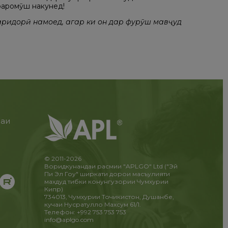
фаромӯш накунед!
аридорӣ намоед, агар ки он дар фурӯш мавҷуд
раи
и
!
© 2011-2026
Воридкунандаи расмии "APLGO" Ltd ("Эй
Пи Эл Гоу" ширкати дорои масъулияти
махдуд тибки конунгузории Чумхурии
Кипр)
734013, Чумхурии Точикистон, Душанбе,
кучаи Нусратулло Махсум 61/1.
Телефон: +992 753 753 753
info@aplgo.com