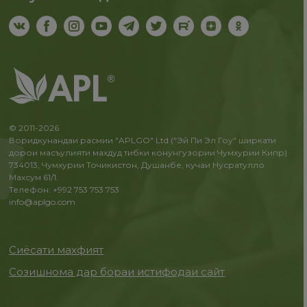
© 2011-2026
Воридкунандаи расмии "APLGO" Ltd ("Эй Пи Эл Гоу" ширкати
дорои масъулияти махдуд тибки конунгузории Чумхурии Кипр)
734013, Чумхурии Точикистон, Душанбе, кучаи Нусратулло
Махсум 61/1.
Телефон: +992 753 753 753
info@aplgo.com
Сиёсати махфият
Созишнома дар бораи истифодаи сайт