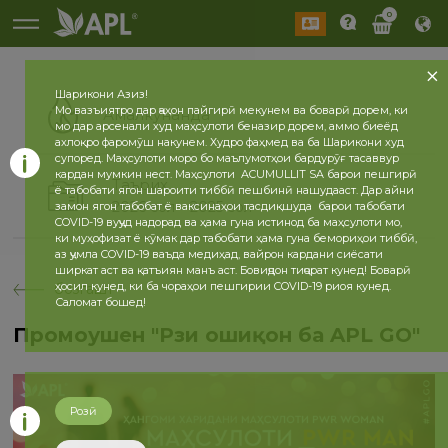
0
Шарикони Азиз!
Мо вазъиятро дар ҷаҳон пайгирӣ мекунем ва боварӣ дорем, ки
Амалкунанда
мо дар арсенали худ маҳсулоти беназир дорем, аммо биеёд
ахлоқро фаромӯш накунем. Худро фаҳмед ва ба Шарикони худ
супоред. Маҳсулоти моро бо маълумотҳои бардурӯғ тасаввур
кардан мумкин нест. Маҳсулоти ACUMULLIT SA барои пешгирӣ
Таърих
ё табобати ягон шароити тиббӣ пешбинӣ нашудааст. Дар айни
2026 сол
2025 сол
замон ягон табобат ё ваксинаҳои тасдиқшуда барои табобати
COVID-19 вуҷуд надорад ва ҳама гуна истинод ба маҳсулоти мо,
ки муҳофизат ё кӯмак дар табобати ҳама гуна бемориҳои тиббӣ,
аз ҷумла COVID-19 ваъда медиҳад, вайрон кардани сиёсати
ширкат аст ва қатъиян манъ аст. Бовиҷдон тиҷорат кунед! Боварӣ
ҳосил кунед, ки ба чораҳои пешгирии COVID-19 риоя кунед.
бозгашт
Саломат бошед!
Промоушен "Рӯзи ошиқон ба APL GO"
Розӣ