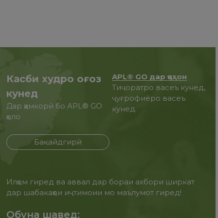
APL® GO дар ҷаҳон
Касби худро оғоз
Тиҷоратро васеъ кунед,
кунед
ҷуғрофиёро васеъ
Дар ҳамкорӣ бо APL® GO
кунед.
ҳоло
Бақайдгирӣ
Илҳом гиред ва аввал дар бораи ахбори ширкат
дар шабакаҳои иҷтимоии мо маълумот гиред!
Обуна шавед: