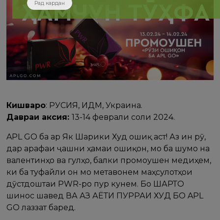
Рад кардан
Кишварҳо
: РУСИЯ, ИДМ, Украина.
Давраи аксия:
13-14 феврали соли 2024.
APL GO ба Ҳар Як Шарики Худ ошиқ аст! Аз ин рӯ,
дар арафаи ҷашни ҳамаи ошиқон, мо ба шумо на
валентинҳо ва гулҳо, балки промоушен медиҳем,
ки ба туфайли он мо метавонем маҳсулотҳои
дӯстдоштаи PWR-ро пур кунем. Бо ШАРТҲО
шинос шавед ВА АЗ ҲАЁТИ ПУРРАИ ХУД БО APL
GO лаззат баред.