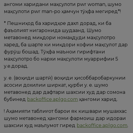
Ҳангоми харидани маҳсулоти pwr woman, шумо
маҳсулоти pwr man-ро ҳамчун тӯҳфа мегиред*!
* Пешниҳод ба харидҳое дахл дорад, ки ба
фаъолият нигаронида шудаанд. Шумо
метавонед миқдори номаҳдуди маҳсулотро
харед, ба шарте ки миқдори кофии маҳсулот дар
фурӯш бошад. Тӯҳфа маънои гирифтани
маҳсулотро бо нархи маҳсулоти муаррифии 5
у.е.дорад.
у. е. (воҳиди шартӣ) воҳиди ҳисоббаробаркунии
асосии дохилии ширкат, қурби у. е. шумо
метавонед дар дафтари шахсии худ дар сомона
бубинед
backoffice.aplgo.com
ҳангоми харид.
! Аҳамияти таблиғот барои як кишвари мушаххас
шумо метавонед ҳангоми фармоиш дар идораи
шахсии худ маълумот гиред
backoffice.aplgo.com
.