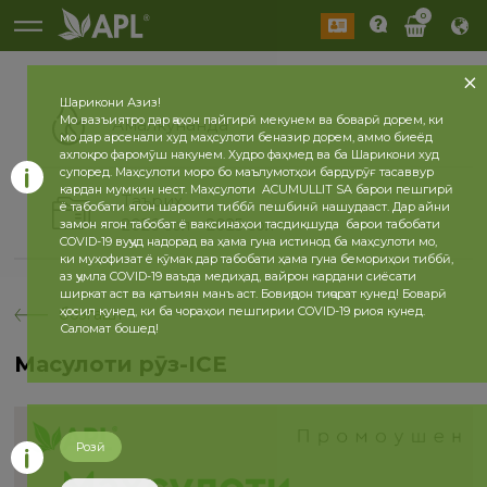
0
Шарикони Азиз!
Мо вазъиятро дар ҷаҳон пайгирӣ мекунем ва боварӣ дорем, ки
Амалкунанда
мо дар арсенали худ маҳсулоти беназир дорем, аммо биеёд
ахлоқро фаромӯш накунем. Худро фаҳмед ва ба Шарикони худ
супоред. Маҳсулоти моро бо маълумотҳои бардурӯғ тасаввур
кардан мумкин нест. Маҳсулоти ACUMULLIT SA барои пешгирӣ
Таърих
ё табобати ягон шароити тиббӣ пешбинӣ нашудааст. Дар айни
2026 сол
2025 сол
замон ягон табобат ё ваксинаҳои тасдиқшуда барои табобати
COVID-19 вуҷуд надорад ва ҳама гуна истинод ба маҳсулоти мо,
ки муҳофизат ё кӯмак дар табобати ҳама гуна бемориҳои тиббӣ,
аз ҷумла COVID-19 ваъда медиҳад, вайрон кардани сиёсати
ширкат аст ва қатъиян манъ аст. Бовиҷдон тиҷорат кунед! Боварӣ
ҳосил кунед, ки ба чораҳои пешгирии COVID-19 риоя кунед.
бозгашт
Саломат бошед!
Маҳсулоти рӯз-ICE
Розӣ