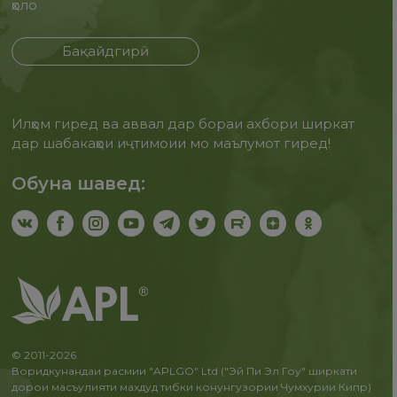
ҳоло
Бақайдгирӣ
Илҳом гиред ва аввал дар бораи ахбори ширкат
дар шабакаҳои иҷтимоии мо маълумот гиред!
Обуна шавед:
© 2011-2026
Воридкунандаи расмии "APLGO" Ltd ("Эй Пи Эл Гоу" ширкати
дорои масъулияти махдуд тибки конунгузории Чумхурии Кипр)