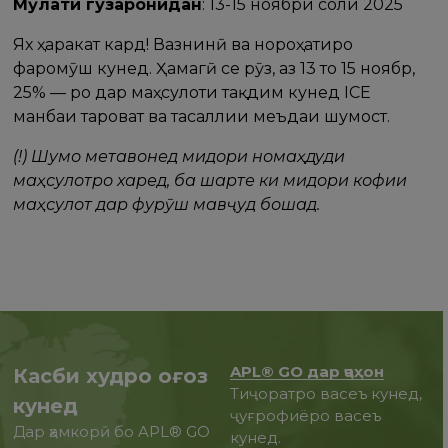
Мӯҳлати гузаронидан
: 13-15 ноябри соли 2025
Ях ҳаракат кард! Вазнинӣ ва нороҳатиро
фаромӯш кунед. Ҳамагӣ се рӯз, аз 13 то 15 ноябр,
25% — ро дар маҳсулоти тақдим кунед ICE
манбаи тароват ва тасаллии меъдаи шумост.
(!) Шумо метавонед миқдори номаҳдуди
маҳсулотро харед, ба шарте ки миқдори кофии
маҳсулот дар фурӯш мавҷуд бошад.
APL® GO дар ҷаҳон
Касби худро оғоз
Тиҷоратро васеъ кунед,
кунед
ҷуғрофиёро васеъ
Дар ҳамкорӣ бо APL® GO
кунед.