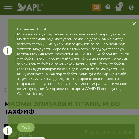
0
Шарикони Азиз!
Мо вазъиятро дар ҷаҳон пайгирӣ мекунем ва боварӣ дорем, ки
Амалкунанда
мо дар арсенали худ маҳсулоти беназир дорем, аммо биеёд
ахлоқро фаромӯш накунем. Худро фаҳмед ва ба Шарикони худ
супоред. Маҳсулоти моро бо маълумотҳои бардурӯғ тасаввур
кардан мумкин нест. Маҳсулоти ACUMULLIT SA барои пешгирӣ
Таърих
ё табобати ягон шароити тиббӣ пешбинӣ нашудааст. Дар айни
2026 сол
2025 сол
замон ягон табобат ё ваксинаҳои тасдиқшуда барои табобати
COVID-19 вуҷуд надорад ва ҳама гуна истинод ба маҳсулоти мо,
ки муҳофизат ё кӯмак дар табобати ҳама гуна бемориҳои тиббӣ,
аз ҷумла COVID-19 ваъда медиҳад, вайрон кардани сиёсати
ширкат аст ва қатъиян манъ аст. Бовиҷдон тиҷорат кунед! Боварӣ
ҳосил кунед, ки ба чораҳои пешгирии COVID-19 риоя кунед.
бозгашт
Саломат бошед!
МАҚОМИ ЭЛИТАВИИ TITANIUM БО
ТАХФИФ
Розӣ