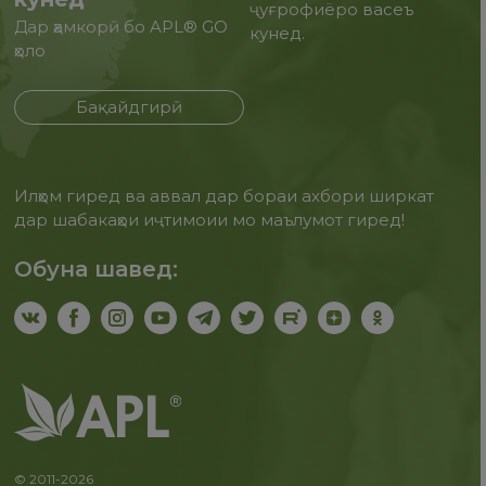
ҷуғрофиёро васеъ
Дар ҳамкорӣ бо APL® GO
кунед.
ҳоло
Бақайдгирӣ
Илҳом гиред ва аввал дар бораи ахбори ширкат
дар шабакаҳои иҷтимоии мо маълумот гиред!
Обуна шавед:
© 2011-2026