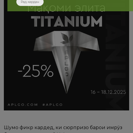
Рад кардан
Шумо фикр кардед, ки сюрпризҳо барои имрӯз