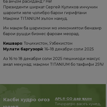
ба анҷом расиданд? Не!
Президенти ширкат Сергей Куликов инчунин
шароити хеле ҷолибро барои гирифтани
Мақоми TITANIUM эълон намуд.
Ин мақом ба шарикони мо имкониятҳои беназир
барои рушди бизнес фароҳам меорад.
Кишварҳо
: Тоҷикистон, Ӯзбекистон
Муҳлати баргузорӣ
: 16–18 декабри соли 2025
Аз 16 то 18 декабри соли 2025 пешниҳоди махсус
амал мекунад: мақоми TITANIUM бо тахфифи 25%!
APL® GO дар ҷаҳон
Касби худро оғоз
Тиҷоратро васеъ кунед,
кунед