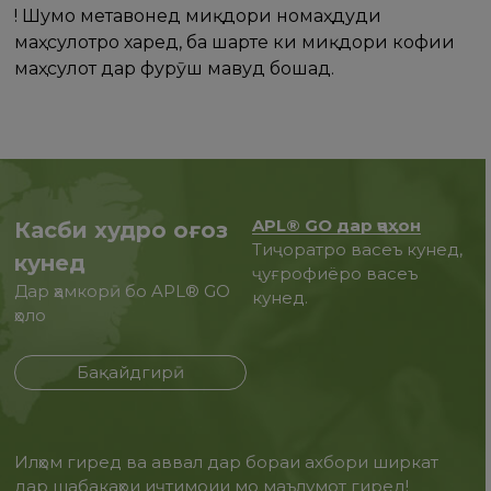
! Шумо метавонед миқдори номаҳдуди
маҳсулотро харед, ба шарте ки миқдори кофии
маҳсулот дар фурӯш мавҷуд бошад.
APL® GO дар ҷаҳон
Касби худро оғоз
Тиҷоратро васеъ кунед,
кунед
ҷуғрофиёро васеъ
Дар ҳамкорӣ бо APL® GO
кунед.
ҳоло
Бақайдгирӣ
Илҳом гиред ва аввал дар бораи ахбори ширкат
дар шабакаҳои иҷтимоии мо маълумот гиред!