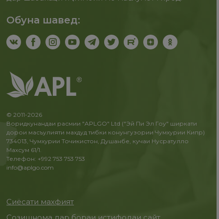
Обуна шавед:
© 2011-2026
Воридкунандаи расмии "APLGO" Ltd ("Эй Пи Эл Гоу" ширкати
дорои масъулияти махдуд тибки конунгузории Чумхурии Кипр)
734013, Чумхурии Точикистон, Душанбе, кучаи Нусратулло
Махсум 61/1.
Телефон: +992 753 753 753
info@aplgo.com
Сиёсати махфият
Созишнома дар бораи истифодаи сайт