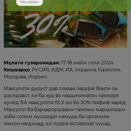
Рад кардан
Мӯҳлати гузаронидан:
17-18 майи соли 2024.
Кишварҳо
: РУСИЯ, ИДМ, ИА, Украина, Гурҷистон,
Молдова, Исроил.
Маҳсулоти дуруст дар лаҳзаи зарурӣ! Вақти он
расидааст, ки ба худ ва наздиконатон ғамхорӣ
кунед ВА маҳсулоти RLX-ро бо 30% тахфиф харед.
Маҳсулот ба барқароршавии тамоми марҳилаҳои
хоби солим мусоидат намуда, ба организм
имкон медиҳад, ки пурра истироҳат кунад.