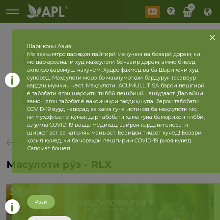
0
Шарикони Азиз!
Мо вазъиятро дар ҷаҳон пайгирӣ мекунем ва боварӣ дорем, ки
Амалкунанда
мо дар арсенали худ маҳсулоти беназир дорем, аммо биеёд
ахлоқро фаромӯш накунем. Худро фаҳмед ва ба Шарикони худ
супоред. Маҳсулоти моро бо маълумотҳои бардурӯғ тасаввур
кардан мумкин нест. Маҳсулоти ACUMULLIT SA барои пешгирӣ
Таърих
ё табобати ягон шароити тиббӣ пешбинӣ нашудааст. Дар айни
2026 сол
2025 сол
замон ягон табобат ё ваксинаҳои тасдиқшуда барои табобати
COVID-19 вуҷуд надорад ва ҳама гуна истинод ба маҳсулоти мо,
ки муҳофизат ё кӯмак дар табобати ҳама гуна бемориҳои тиббӣ,
аз ҷумла COVID-19 ваъда медиҳад, вайрон кардани сиёсати
ширкат аст ва қатъиян манъ аст. Бовиҷдон тиҷорат кунед! Боварӣ
ҳосил кунед, ки ба чораҳои пешгирии COVID-19 риоя кунед.
бозгашт
Саломат бошед!
Маҳсулоти рӯз - RLX
Розӣ