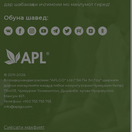
дар шабакаҳои иҷтимоии мо маълумот гиред!
Обуна шавед:
© 2011-2026
Воридкунандаи расмии "APLGO" Ltd ("Эй Пи Эл Гоу" ширкати
дорои масъулияти махдуд тибки конунгузории Чумхурии Кипр)
734013, Чумхурии Точикистон, Душанбе, кучаи Нусратулло
Махсум 61/1.
Телефон: +992 753 753 753
info@aplgo.com
Сиёсати махфият