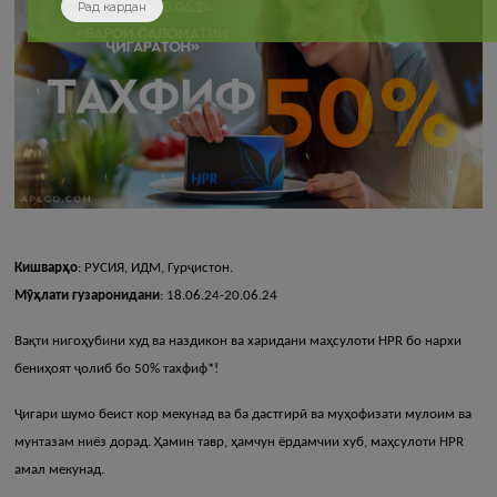
Рад кардан
Кишварҳо
: РУСИЯ, ИДМ, Гурҷистон.
Мӯҳлати гузаронидани
: 18.06.24-20.06.24
Вақти нигоҳубини худ ва наздикон ва харидани маҳсулоти HPR бо нархи
бениҳоят ҷолиб бо 50% тахфиф*!
Ҷигари шумо беист кор мекунад ва ба дастгирӣ ва муҳофизати мулоим ва
мунтазам ниёз дорад. Ҳамин тавр, ҳамчун ёрдамчии хуб, маҳсулоти HPR
амал мекунад.