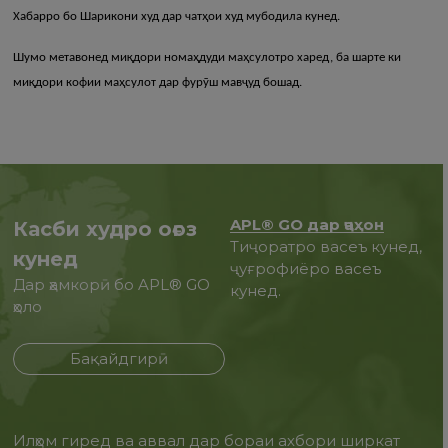
Хабарро бо Шарикони худ дар чатҳои худ мубодила кунед.
Шумо метавонед миқдори номаҳдуди маҳсулотро харед, ба шарте ки
миқдори кофии маҳсулот дар фурӯш мавҷуд бошад.
APL® GO дар ҷаҳон
Касби худро оғоз
Тиҷоратро васеъ кунед,
кунед
ҷуғрофиёро васеъ
Дар ҳамкорӣ бо APL® GO
кунед.
ҳоло
Бақайдгирӣ
Илҳом гиред ва аввал дар бораи ахбори ширкат