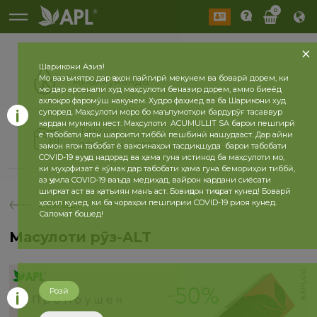
0
Шарикони Азиз!
Мо вазъиятро дар ҷаҳон пайгирӣ мекунем ва боварӣ дорем, ки
Амалкунанда
мо дар арсенали худ маҳсулоти беназир дорем, аммо биеёд
ахлоқро фаромӯш накунем. Худро фаҳмед ва ба Шарикони худ
супоред. Маҳсулоти моро бо маълумотҳои бардурӯғ тасаввур
кардан мумкин нест. Маҳсулоти ACUMULLIT SA барои пешгирӣ
Таърих
ё табобати ягон шароити тиббӣ пешбинӣ нашудааст. Дар айни
2026 сол
2025 сол
замон ягон табобат ё ваксинаҳои тасдиқшуда барои табобати
COVID-19 вуҷуд надорад ва ҳама гуна истинод ба маҳсулоти мо,
ки муҳофизат ё кӯмак дар табобати ҳама гуна бемориҳои тиббӣ,
аз ҷумла COVID-19 ваъда медиҳад, вайрон кардани сиёсати
ширкат аст ва қатъиян манъ аст. Бовиҷдон тиҷорат кунед! Боварӣ
ҳосил кунед, ки ба чораҳои пешгирии COVID-19 риоя кунед.
бозгашт
Саломат бошед!
Маҳсулоти рӯз-ALT
Розӣ