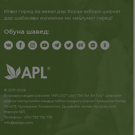
Илҳом гиред ва аввал дар бораи ахбори ширкат
дар шабакаҳои иҷтимоии мо маълумот гиред!
Обуна шавед:
© 2011-2026
Воридкунандаи расмии "APLGO" Ltd ("Эй Пи Эл Гоу" ширкати
дорои масъулияти махдуд тибки конунгузории Чумхурии Кипр)
734013, Чумхурии Точикистон, Душанбе, кучаи Нусратулло
Махсум 61/1.
Телефон: +992 753 753 753
info@aplgo.com