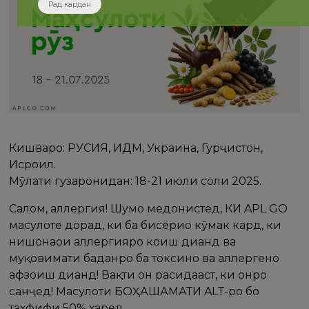
Рад кардан
Кишварҳо: РУСИЯ, ИДМ, Украина, Гурҷистон,
Исроил.
Мӯҳлати гузаронидан: 18-21 июли соли 2025.
Салом, аллергия! Шумо медонистед, КИ APL GO
маҳсулоте дорад, ки ба бисёриҳо кӯмак кард, ки
нишонаҳои аллергияро коҳиш диҳанд ва
муқовимати баданро ба токсинҳо ва аллергенҳо
афзоиш диҳанд! Вақти он расидааст, ки онро
санҷед! Маҳсулоти БОҲАШАМАТИ ALT-ро бо
тахфифи 50% харед.