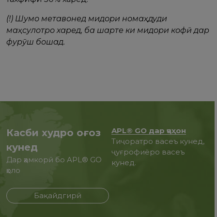
(!) Шумо метавонед миқдори номаҳдуди
маҳсулотро харед, ба шарте ки миқдори кофӣ дар
фурӯш бошад.
APL® GO дар ҷаҳон
Касби худро оғоз
Тиҷоратро васеъ кунед,
кунед
ҷуғрофиёро васеъ
Дар ҳамкорӣ бо APL® GO
кунед.
ҳоло
Бақайдгирӣ