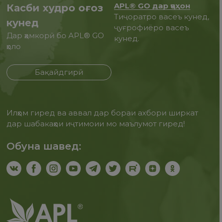
APL® GO дар ҷаҳон
Касби худро оғоз
Тиҷоратро васеъ кунед,
кунед
ҷуғрофиёро васеъ
Дар ҳамкорӣ бо APL® GO
кунед.
ҳоло
Бақайдгирӣ
Илҳом гиред ва аввал дар бораи ахбори ширкат
дар шабакаҳои иҷтимоии мо маълумот гиред!
Обуна шавед: