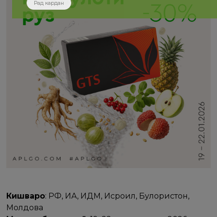
Рад кардан
Кишварҳо
: РФ, ИА, ИДМ, Исроил, Булғористон,
Молдова