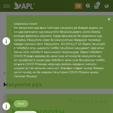
0
Шарикони Азиз!
Мо вазъиятро дар ҷаҳон пайгирӣ мекунем ва боварӣ дорем, ки
Амалкунанда
мо дар арсенали худ маҳсулоти беназир дорем, аммо биеёд
ахлоқро фаромӯш накунем. Худро фаҳмед ва ба Шарикони худ
супоред. Маҳсулоти моро бо маълумотҳои бардурӯғ тасаввур
кардан мумкин нест. Маҳсулоти ACUMULLIT SA барои пешгирӣ
Таърих
ё табобати ягон шароити тиббӣ пешбинӣ нашудааст. Дар айни
2026 сол
2025 сол
замон ягон табобат ё ваксинаҳои тасдиқшуда барои табобати
COVID-19 вуҷуд надорад ва ҳама гуна истинод ба маҳсулоти мо,
ки муҳофизат ё кӯмак дар табобати ҳама гуна бемориҳои тиббӣ,
аз ҷумла COVID-19 ваъда медиҳад, вайрон кардани сиёсати
ширкат аст ва қатъиян манъ аст. Бовиҷдон тиҷорат кунед! Боварӣ
ҳосил кунед, ки ба чораҳои пешгирии COVID-19 риоя кунед.
бозгашт
Саломат бошед!
Маҳсулоти рӯз
Розӣ