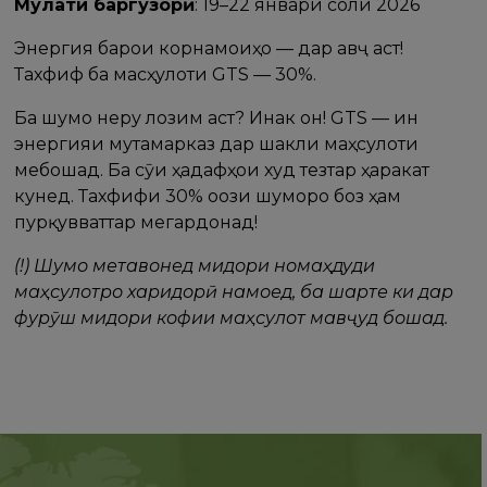
Муҳлати баргузорӣ
: 19–22 январи соли 2026
Энергия барои корнамоиҳо — дар авҷ аст!
Тахфиф ба масҳулоти GTS — 30%.
Ба шумо неру лозим аст? Инак он! GTS — ин
энергияи мутамарказ дар шакли маҳсулоти
мебошад. Ба сӯи ҳадафҳои худ тезтар ҳаракат
кунед. Тахфифи 30% оғози шуморо боз ҳам
пурқувваттар мегардонад!
(!) Шумо метавонед миқдори номаҳдуди
маҳсулотро харидорӣ намоед, ба шарте ки дар
фурӯш миқдори кофии маҳсулот мавҷуд бошад.