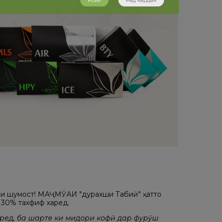
Розӣ
Рад кардан
оии шумост! МАҶМӮАИ "дурахши Табиӣ" ҳатто
 30% тахфиф харед.
ред, ба шарте ки миқдори кофӣ дар фурӯш