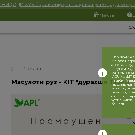
НИҲОДИ ХУБ барои онҳое, ки вақт ва пулро қадр меку
Мағоза
СА
Шарикони Аз
Мо вазъиятро
арсенали худ
бозгашт
накунем. Худ
маълумотҳои 
ACUMULLIT SA
Маҳсулоти рӯз - KIT "дурахши Табиӣ"
пешбинӣ нашу
тасдиқшуда ба
истинод ба ма
бемориҳои ти
сиёсати ширка
ҳосил кунед,
бошед!