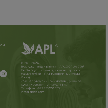
раи
и
!
© 2011-2026
Воридкунандаи расмии "APLGO" Ltd ("Эй
Пи Эл Гоу" ширкати дорои масъулияти
махдуд тибки конунгузории Чумхурии
Кипр)
734013, Чумхурии Точикистон, Душанбе,
кучаи Нусратулло Махсум 61/1.
Телефон: +992 753 753 753
info@aplgo.com