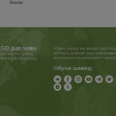
бошад.
GO дар ҷаҳон
Илҳом гиред ва аввал дар бо
ахбори ширкат дар шабакаҳо
ро васеъ кунед,
иҷтимоии мо маълумот гиред
иёро васеъ кунед.
Обуна шавед: