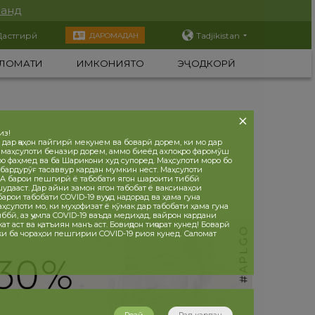
нанд
Дастгирӣ
Tadjikistan
ДАРОМАДАН
ЛОМАТИ
ИМКОНИЯТҲО
ЭҶОДКОРӢ
из!
 дар ҷаҳон пайгирӣ мекунем ва боварӣ дорем, ки мо дар
 маҳсулоти беназир дорем, аммо биеёд ахлоқро фаромӯш
ро фаҳмед ва ба Шарикони худ супоред. Маҳсулоти моро бо
бардурӯғ тасаввур кардан мумкин нест. Маҳсулоти
 барои пешгирӣ ё табобати ягон шароити тиббӣ
дааст. Дар айни замон ягон табобат ё ваксинаҳои
рои табобати COVID-19 вуҷуд надорад ва ҳама гуна
ҳсулоти мо, ки муҳофизат ё кӯмак дар табобати ҳама гуна
ббӣ, аз ҷумла COVID-19 ваъда медиҳад, вайрон кардани
т аст ва қатъиян манъ аст. Бовиҷдон тиҷорат кунед! Боварӣ
 ки ба чораҳои пешгирии COVID-19 риоя кунед. Саломат