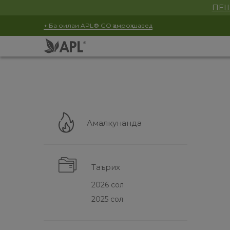
ПЕШ
+ Ба оилаи APL® GO ҳамроҳ шавед
Амалкунанда
Таърих
2026 сол
2025 сол