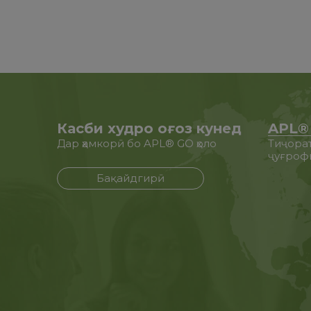
Касби худро оғоз кунед
APL® 
Дар ҳамкорӣ бо APL® GO ҳоло
Тиҷорат
ҷуғроф
Бақайдгирӣ