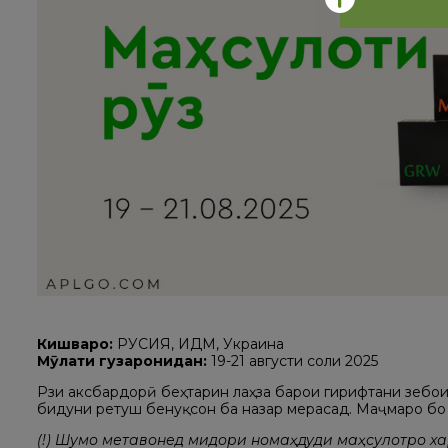
Кишварҳо:
РУСИЯ, ИДМ, Украина
Мӯҳлати гузаронидан:
19-21 августи соли 2025
Рӯзи аксбардорӣ беҳтарин лаҳза барои гирифтани зеб
бидуни ретуш бенуқсон ба назар мерасад. Маҷмӯаро бо
(!) Шумо метавонед миқдори номаҳдуди маҳсулотро ха