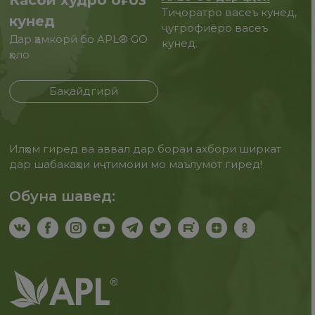
Касби худро оғоз
Тиҷоратро васеъ кунед,
кунед
ҷуғрофиёро васеъ
Дар ҳамкорӣ бо APL® GO
кунед.
ҳоло
Бақайдгирӣ
Илҳом гиред ва аввал дар бораи ахбори ширкат
дар шабакаҳои иҷтимоии мо маълумот гиред!
Обуна шавед: