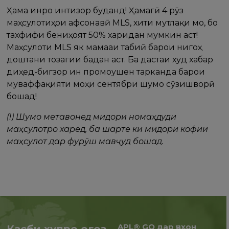
Ҳама инро интизор буданд! Ҳамагӣ 4 рӯз
маҳсулотиҳои афсонавӣ MLS, хити мутлақи мо, бо
тахфифи бениҳоят 50% харидан мумкин аст!
Маҳсулоти MLS як маҷмааи табиӣ барои нигоҳ
доштани тозагии бадан аст. Ба дастаи худ хабар
диҳед-бигзор ин промоушен тарканда барои
муваффақияти моҳи сентябри шумо сӯзишворӣ
бошад!
(!) Шумо метавонед миқдори номаҳдуди
маҳсулотро харед, ба шарте ки миқдори кофии
маҳсулот дар фурӯш мавҷуд бошад.
APL® GO дар ҷаҳон