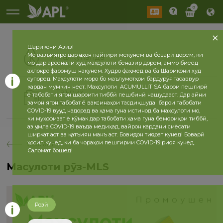
0
Шарикони Азиз!
Мо вазъиятро дар ҷаҳон пайгирӣ мекунем ва боварӣ дорем, ки
Амалкунанда
мо дар арсенали худ маҳсулоти беназир дорем, аммо биеёд
ахлоқро фаромӯш накунем. Худро фаҳмед ва ба Шарикони худ
супоред. Маҳсулоти моро бо маълумотҳои бардурӯғ тасаввур
кардан мумкин нест. Маҳсулоти ACUMULLIT SA барои пешгирӣ
Таърих
ё табобати ягон шароити тиббӣ пешбинӣ нашудааст. Дар айни
2026 сол
2025 сол
замон ягон табобат ё ваксинаҳои тасдиқшуда барои табобати
COVID-19 вуҷуд надорад ва ҳама гуна истинод ба маҳсулоти мо,
ки муҳофизат ё кӯмак дар табобати ҳама гуна бемориҳои тиббӣ,
аз ҷумла COVID-19 ваъда медиҳад, вайрон кардани сиёсати
ширкат аст ва қатъиян манъ аст. Бовиҷдон тиҷорат кунед! Боварӣ
ҳосил кунед, ки ба чораҳои пешгирии COVID-19 риоя кунед.
бозгашт
Саломат бошед!
Маҳсулоти рӯз-MLS
Розӣ