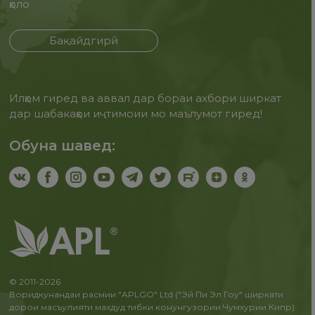
ҳоло
Бақайдгирӣ
Илҳом гиред ва аввал дар бораи ахбори ширкат
дар шабакаҳои иҷтимоии мо маълумот гиред!
Обуна шавед:
© 2011-2026
Воридкунандаи расмии "APLGO" Ltd ("Эй Пи Эл Гоу" ширкати
дорои масъулияти махдуд тибки конунгузории Чумхурии Кипр)