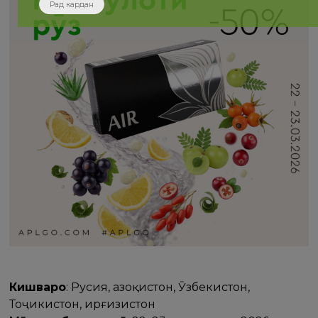
Рад кардан
Кишварҳо
: Русия, Қазоқистон, Ӯзбекистон,
Тоҷикистон, Қирғизистон