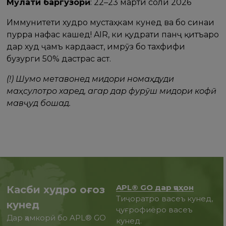
Мӯҳлати баргузорӣ
: 22–23 марти соли 2026
Иммунитети худро мустаҳкам кунед ва бо синаи
пурра нафас кашед! AIR, ки қудрати панҷ қитъаро
дар худ ҷамъ кардааст, имрӯз бо тахфифи
бузурги 50% дастрас аст.
(!) Шумо метавонед миқдори номаҳдуди
маҳсулотро харед, агар дар фурӯш миқдори кофӣ
мавҷуд бошад.
APL® GO дар ҷаҳон
Касби худро оғоз
Тиҷоратро васеъ кунед,
кунед
ҷуғрофиёро васеъ
Дар ҳамкорӣ бо APL® GO
кунед.