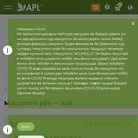
0
Шарикони Азиз!
Мо вазъиятро дар ҷаҳон пайгирӣ мекунем ва боварӣ дорем, ки
Амалкунанда
мо дар арсенали худ маҳсулоти беназир дорем, аммо биеёд
ахлоқро фаромӯш накунем. Худро фаҳмед ва ба Шарикони худ
супоред. Маҳсулоти моро бо маълумотҳои бардурӯғ тасаввур
кардан мумкин нест. Маҳсулоти ACUMULLIT SA барои пешгирӣ
Таърих
ё табобати ягон шароити тиббӣ пешбинӣ нашудааст. Дар айни
2026 сол
2025 сол
замон ягон табобат ё ваксинаҳои тасдиқшуда барои табобати
COVID-19 вуҷуд надорад ва ҳама гуна истинод ба маҳсулоти мо,
ки муҳофизат ё кӯмак дар табобати ҳама гуна бемориҳои тиббӣ,
аз ҷумла COVID-19 ваъда медиҳад, вайрон кардани сиёсати
ширкат аст ва қатъиян манъ аст. Бовиҷдон тиҷорат кунед! Боварӣ
ҳосил кунед, ки ба чораҳои пешгирии COVID-19 риоя кунед.
бозгашт
Саломат бошед!
Маҳсулоти рӯз — AIR
Розӣ