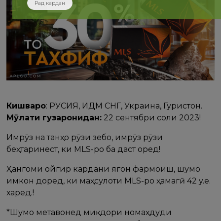
Рад кардан
Кишварҳо
: РУСИЯ, ИДМ СНГ, Украина, Гурҷистон.
Мӯҳлати гузаронидан:
22 сентябри соли 2023!
Имрӯз на танҳо рӯзи зебо, имрӯз рӯзи
беҳтаринест, ки MLS-ро ба даст оред!
Ҳангоми ҷойгир кардани ягон фармоиш, шумо
имкон доред, ки маҳсулоти MLS-ро ҳамагӣ 42 y.e.
харед.!
*Шумо метавонед миқдори номаҳдуди