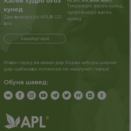
Касби худро оғоз
Тиҷоратро васеъ кунед,
кунед
ҷуғрофиёро васеъ
Дар ҳамкорӣ бо APL® GO
кунед.
ҳоло
Бақайдгирӣ
Илҳом гиред ва аввал дар бораи ахбори ширкат
дар шабакаҳои иҷтимоии мо маълумот гиред!
Обуна шавед: