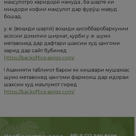
маҳсулотро харидорӣ намуда , ба шарте ки
миқдори кофии маҳсулот дар фурӯш мавҷуд
бошад.
у. е. (воҳиди шартӣ) воҳиди ҳисоббаробаркунии
асосии дохилии ширкат, қурби у. е. шумо
метавонед дар дафтари шахсии худ ҳангоми
харид дар сайт бубинед
https://backoffice.aplgo.com/
.
! Аҳамияти таблиғот барои як кишвари мушаххас
шумо метавонед ҳангоми фармоиш дар идораи
шахсии худ маълумот гиред
https://backoffice.aplgo.com/
.
APL® GO дар ҷаҳон