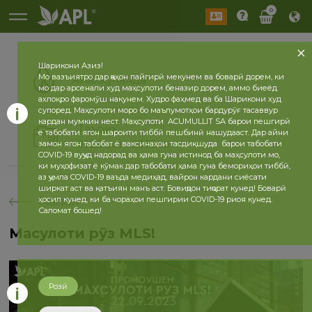
0
Шарикони Азиз!
Мо вазъиятро дар ҷаҳон пайгирӣ мекунем ва боварӣ дорем, ки
Амалкунанда
мо дар арсенали худ маҳсулоти беназир дорем, аммо биеёд
ахлоқро фаромӯш накунем. Худро фаҳмед ва ба Шарикони худ
супоред. Маҳсулоти моро бо маълумотҳои бардурӯғ тасаввур
кардан мумкин нест. Маҳсулоти ACUMULLIT SA барои пешгирӣ
Таърих
ё табобати ягон шароити тиббӣ пешбинӣ нашудааст. Дар айни
2026 сол
2025 сол
замон ягон табобат ё ваксинаҳои тасдиқшуда барои табобати
COVID-19 вуҷуд надорад ва ҳама гуна истинод ба маҳсулоти мо,
ки муҳофизат ё кӯмак дар табобати ҳама гуна бемориҳои тиббӣ,
аз ҷумла COVID-19 ваъда медиҳад, вайрон кардани сиёсати
ширкат аст ва қатъиян манъ аст. Бовиҷдон тиҷорат кунед! Боварӣ
ҳосил кунед, ки ба чораҳои пешгирии COVID-19 риоя кунед.
бозгашт
Саломат бошед!
Маҳсулоти рӯз MLS!
Розӣ