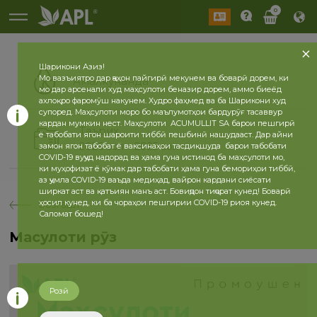
0
Шарикони Азиз!
Мо вазъиятро дар ҷаҳон пайгирӣ мекунем ва боварӣ дорем, ки
Амалкунанда
мо дар арсенали худ маҳсулоти беназир дорем, аммо биеёд
ахлоқро фаромӯш накунем. Худро фаҳмед ва ба Шарикони худ
супоред. Маҳсулоти моро бо маълумотҳои бардурӯғ тасаввур
кардан мумкин нест. Маҳсулоти ACUMULLIT SA барои пешгирӣ
Таърих
ё табобати ягон шароити тиббӣ пешбинӣ нашудааст. Дар айни
2026 сол
2025 сол
замон ягон табобат ё ваксинаҳои тасдиқшуда барои табобати
COVID-19 вуҷуд надорад ва ҳама гуна истинод ба маҳсулоти мо,
ки муҳофизат ё кӯмак дар табобати ҳама гуна бемориҳои тиббӣ,
аз ҷумла COVID-19 ваъда медиҳад, вайрон кардани сиёсати
ширкат аст ва қатъиян манъ аст. Бовиҷдон тиҷорат кунед! Боварӣ
ҳосил кунед, ки ба чораҳои пешгирии COVID-19 риоя кунед.
бозгашт
Саломат бошед!
Маҳсулоти рӯз
Розӣ