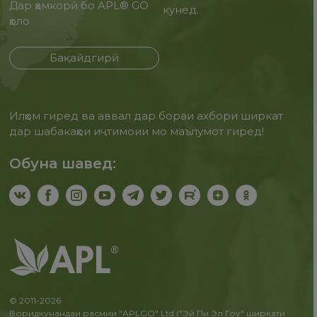
Дар ҳамкорӣ бо APL® GO
кунед.
ҳоло
Бақайдгирӣ
Илҳом гиред ва аввал дар бораи ахбори ширкат
дар шабакаҳои иҷтимоии мо маълумот гиред!
Обуна шавед:
© 2011-2026
Воридкунандаи расмии "APLGO" Ltd ("Эй Пи Эл Гоу" ширкати