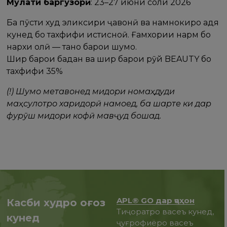
Муҳлати баргузорӣ
: 23–27 июни соли 2026
Ба пӯсти худ эликсири ҷавонӣ ва намнокиро ҳадя
кунед бо тахфифи истисноӣ. Ғамхории нарм бо
нархи олӣ — танҳо барои шумо.
Шир барои бадан ва шир барои рӯй BEAUTY бо
тахфифи 35%
(!) Шумо метавонед миқдори номаҳдуди
маҳсулотро харидорӣ намоед, ба шарте ки дар
фурӯш миқдори кофӣ мавҷуд бошад.
APL® GO дар ҷаҳон
Касби худро оғоз
Тиҷоратро васеъ кунед,
кунед
ҷуғрофиёро васеъ