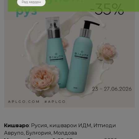
Рад кардан
Кишварҳо
: Русия, кишварҳои ИДМ, Иттиҳоди
Аврупо, Булғория, Молдова