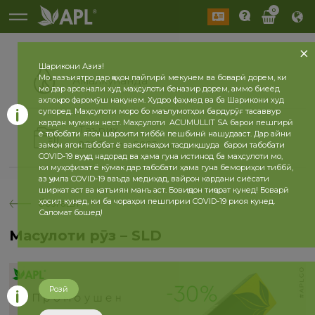
0
Шарикони Азиз!
Мо вазъиятро дар ҷаҳон пайгирӣ мекунем ва боварӣ дорем, ки
Амалкунанда
мо дар арсенали худ маҳсулоти беназир дорем, аммо биеёд
ахлоқро фаромӯш накунем. Худро фаҳмед ва ба Шарикони худ
супоред. Маҳсулоти моро бо маълумотҳои бардурӯғ тасаввур
кардан мумкин нест. Маҳсулоти ACUMULLIT SA барои пешгирӣ
Таърих
ё табобати ягон шароити тиббӣ пешбинӣ нашудааст. Дар айни
2026 сол
2025 сол
замон ягон табобат ё ваксинаҳои тасдиқшуда барои табобати
COVID-19 вуҷуд надорад ва ҳама гуна истинод ба маҳсулоти мо,
ки муҳофизат ё кӯмак дар табобати ҳама гуна бемориҳои тиббӣ,
аз ҷумла COVID-19 ваъда медиҳад, вайрон кардани сиёсати
ширкат аст ва қатъиян манъ аст. Бовиҷдон тиҷорат кунед! Боварӣ
ҳосил кунед, ки ба чораҳои пешгирии COVID-19 риоя кунед.
бозгашт
Саломат бошед!
Маҳсулоти рӯз – SLD
Розӣ