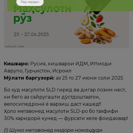
Рад кардан
Кишварҳо:
Русия, кишварҳои ИДМ, Иттиҳоди
Аврупо, Гурҷистон, Исроил
Мӯҳлати баргузорӣ:
аз 25 то 27 июни соли 2025
Бо худ маҳсулоти SLD гиред ва дигар лозим нест,
ки бегоҳ аз сайругашти дӯстдоштаатон,
велосипедронӣ ё варзиш даст кашед!!
Ҳоло метавонед маҳсулоти SLD-ро бо тахфифи
30% харидорӣ кунед — фурсати хеле фоидаовар!
(!) Шумо метавонед миқдори номаҳдуди