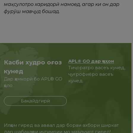
маҳсулотро харидорӣ намоед, агар ки он дар
фурӯш мавҷуд бошад.
APL® GO дар ҷаҳон
Касби худро оғоз
Тиҷоратро васеъ кунед,
кунед
ҷуғрофиёро васеъ
Дар ҳамкорӣ бо APL® GO
кунед.
ҳоло
Бақайдгирӣ
Илҳом гиред ва аввал дар бораи ахбори ширкат
дар шабакаҳои иҷтимоии мо маълумот гиред!