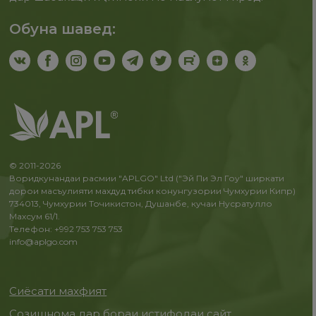
Обуна шавед:
© 2011-2026
Воридкунандаи расмии "APLGO" Ltd ("Эй Пи Эл Гоу" ширкати
дорои масъулияти махдуд тибки конунгузории Чумхурии Кипр)
734013, Чумхурии Точикистон, Душанбе, кучаи Нусратулло
Махсум 61/1.
Телефон: +992 753 753 753
info@aplgo.com
Сиёсати махфият
Созишнома дар бораи истифодаи сайт