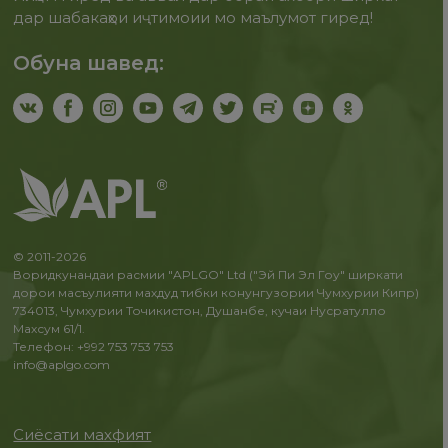
дар шабакаҳои иҷтимоии мо маълумот гиред!
Обуна шавед:
© 2011-2026
Воридкунандаи расмии "APLGO" Ltd ("Эй Пи Эл Гоу" ширкати
дорои масъулияти махдуд тибки конунгузории Чумхурии Кипр)
734013, Чумхурии Точикистон, Душанбе, кучаи Нусратулло
Махсум 61/1.
Телефон: +992 753 753 753
info@aplgo.com
Сиёсати махфият