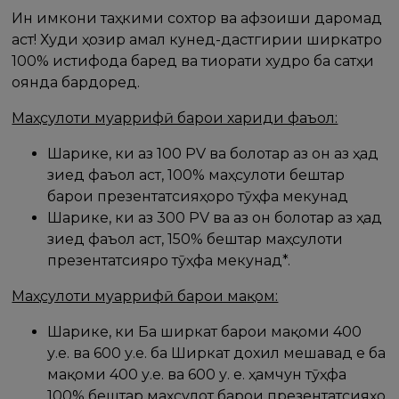
Ин имкони таҳкими сохтор ва афзоиши даромад
аст! Худи ҳозир амал кунед-дастгирии ширкатро
100% истифода баред ва тиҷорати худро ба сатҳи
оянда бардоред.
Маҳсулоти муаррифӣ барои хариди фаъол:
Шарике, ки аз 100 PV ва болотар аз он аз ҳад
зиед фаъол аст, 100% маҳсулоти бештар
барои презентатсияҳоро тӯҳфа мекунад
Шарике, ки аз 300 PV ва аз он болотар аз ҳад
зиед фаъол аст, 150% бештар маҳсулоти
презентатсияро тӯҳфа мекунад*.
Маҳсулоти муаррифӣ барои мақом:
Шарике, ки Ба ширкат барои мақоми 400
у.е. ва 600 у.е. ба Ширкат дохил мешавад е ба
мақоми 400 у.е. ва 600 у. е. ҳамчун тӯҳфа
100% бештар маҳсулот барои презентатсияҳо