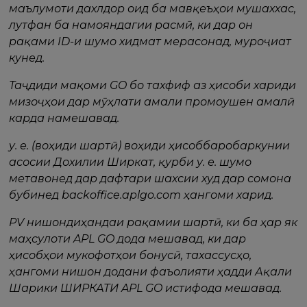
маълумоти дахлдор оид ба мавқеъҳои мушаххас,
лутфан ба намояндагии расмӣ, ки дар он
рақами ID-и шумо хидмат мерасонад, муроҷиат
кунед.
Таҷдиди мақоми GO бо тахфиф аз ҳисоби хариди
мизоҷҳои дар мӯҳлати амали промоушен амалӣ
карда намешавад.
у. е. (воҳиди шартӣ) воҳиди ҳисоббаробаркунии
асосии Дохилии Ширкат, қурби у. е. шумо
метавонед дар дафтари шахсии худ дар сомона
бубинед backoffice.aplgo.com ҳангоми харид.
PV нишондиҳандаи рақамии шартӣ, ки ба ҳар як
маҳсулоти APL GO дода мешавад, ки дар
ҳисобҳои мукофотҳои бонусӣ, тахассусҳо,
ҳангоми нишон додани фаъолияти ҳадди Ақали
Шарики ШИРКАТИ APL GO истифода мешавад.