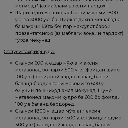
мегирад* (аз маблағи воқеии пардохт).
Шарике, ки Ба ширкат барои мақоми 1800
у.е. ва 3000 у.е. ба Ширкат дохил мешавад е
ба мақоми 150% бештар маҳсулот барои
презентатсияҳо (аз маблағи воқеии пардохт)
тӯҳфа мекунад.
Статуси тахфифшуда:
Статуси 600 у. е.дар мӯҳлати аксия
метавонад бо нархи 500 у. е. (фоидаи шумо
100 у. е.) харидорӣ карда шавад, барои
баланд бардоштани мақоми то 600 у.
е.чунин пешниҳод амал мекунад. Шумо
метавонед мақоми худро ба 600 бо фоидаи
100 у.е.баланд бардоред.
Статуси 1800 у. е.дар мӯҳлати аксия
метавонад бо нархи 1500 у. е. (фоидаи шумо
300 у. е.) харидорӣ карда шавад, барои