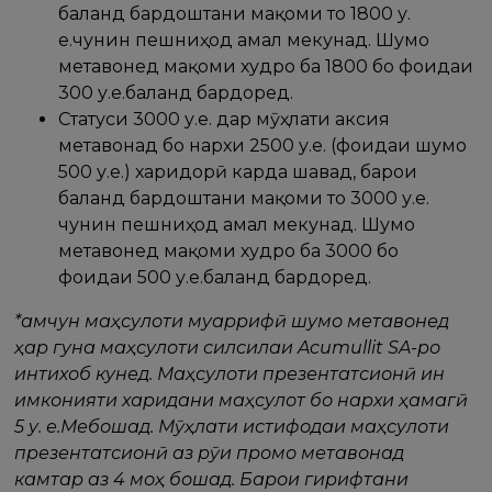
баланд бардоштани мақоми то 1800 у.
е.чунин пешниҳод амал мекунад. Шумо
метавонед мақоми худро ба 1800 бо фоидаи
300 у.е.баланд бардоред.
Статуси 3000 у.е. дар мӯҳлати аксия
метавонад бо нархи 2500 у.е. (фоидаи шумо
500 у.е.) харидорӣ карда шавад, барои
баланд бардоштани мақоми то 3000 у.е.
чунин пешниҳод амал мекунад. Шумо
метавонед мақоми худро ба 3000 бо
фоидаи 500 у.е.баланд бардоред.
*Ҳамчун маҳсулоти муаррифӣ шумо метавонед
ҳар гуна маҳсулоти силсилаи Acumullit SA-ро
интихоб кунед. Маҳсулоти презентатсионӣ ин
имконияти харидани маҳсулот бо нархи ҳамагӣ
5 у. е.Мебошад. Мӯҳлати истифодаи маҳсулоти
презентатсионӣ аз рӯи промо метавонад
камтар аз 4 моҳ бошад. Барои гирифтани