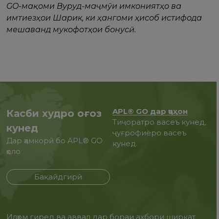
GO-мақоми Вуруд-маҷмӯи имкониятҳо ва
имтиезҳои Шарик, ки ҳангоми ҳисоб истифода
мешаванд мукофотҳои бонусӣ.
APL® GO дар ҷаҳон
Касби худро оғоз
Тиҷоратро васеъ кунед,
кунед
ҷуғрофиёро васеъ
Дар ҳамкорӣ бо APL® GO
кунед.
ҳоло
Бақайдгирӣ
Илҳом гиред ва аввал дар бораи ахбори ширкат