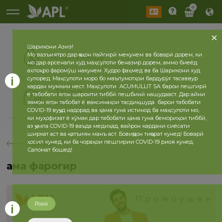
0
Шарикони Азиз!
Мо вазъиятро дар ҷаҳон пайгирӣ мекунем ва боварӣ дорем, ки
Амалкунанда
мо дар арсенали худ маҳсулоти беназир дорем, аммо биеёд
ахлоқро фаромӯш накунем. Худро фаҳмед ва ба Шарикони худ
супоред. Маҳсулоти моро бо маълумотҳои бардурӯғ тасаввур
кардан мумкин нест. Маҳсулоти ACUMULLIT SA барои пешгирӣ
Таърих
ё табобати ягон шароити тиббӣ пешбинӣ нашудааст. Дар айни
2026 сол
2025 сол
замон ягон табобат ё ваксинаҳои тасдиқшуда барои табобати
COVID-19 вуҷуд надорад ва ҳама гуна истинод ба маҳсулоти мо,
ки муҳофизат ё кӯмак дар табобати ҳама гуна бемориҳои тиббӣ,
аз ҷумла COVID-19 ваъда медиҳад, вайрон кардани сиёсати
ширкат аст ва қатъиян манъ аст. Бовиҷдон тиҷорат кунед! Боварӣ
ҳосил кунед, ки ба чораҳои пешгирии COVID-19 риоя кунед.
бозгашт
Саломат бошед!
Ҳама фарогир
Розӣ