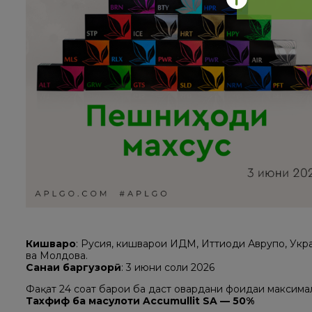
Кишварҳо
: Русия, кишварҳои ИДМ, Иттиҳоди Аврупо, Укр
ва Молдова.
Санаи баргузорӣ
: 3 июни соли 2026
Фақат 24 соат барои ба даст овардани фоидаи максимал
Тахфиф ба маҳсулоти Accumullit SA — 50%