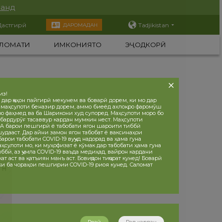
нанд
Дастгирӣ
Tadjikistan
ДАРОМАДАН
ЛОМАТИ
ИМКОНИЯТҲО
ЭҶОДКОРӢ
из!
 дар ҷаҳон пайгирӣ мекунем ва боварӣ дорем, ки мо дар
 маҳсулоти беназир дорем, аммо биеёд ахлоқро фаромӯш
ро фаҳмед ва ба Шарикони худ супоред. Маҳсулоти моро бо
бардурӯғ тасаввур кардан мумкин нест. Маҳсулоти
 барои пешгирӣ ё табобати ягон шароити тиббӣ
дааст. Дар айни замон ягон табобат ё ваксинаҳои
рои табобати COVID-19 вуҷуд надорад ва ҳама гуна
ҳсулоти мо, ки муҳофизат ё кӯмак дар табобати ҳама гуна
ббӣ, аз ҷумла COVID-19 ваъда медиҳад, вайрон кардани
т аст ва қатъиян манъ аст. Бовиҷдон тиҷорат кунед! Боварӣ
 ки ба чораҳои пешгирии COVID-19 риоя кунед. Саломат