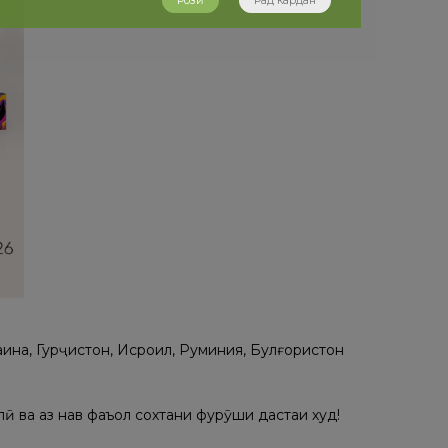
Розӣ
Рад кардан
аина, Гурҷистон, Исроил, Руминия, Булғористон
ӣ ва аз нав фаъол сохтани фурӯши дастаи худ!