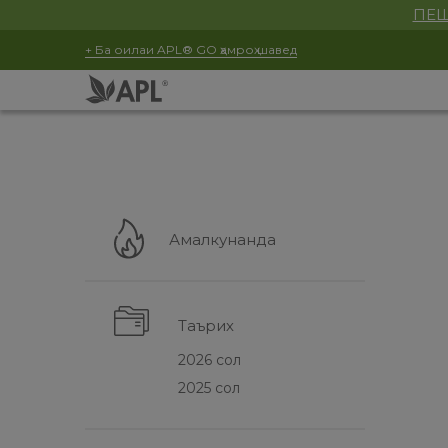
ПЕШ
+ Ба оилаи APL® GO ҳамроҳ шавед
Амалкунанда
Таърих
2026 сол
2025 сол