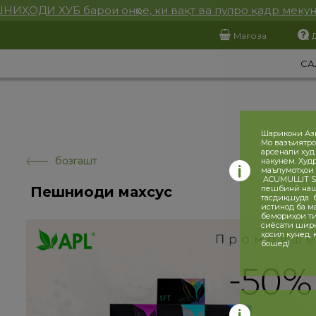
НИҲОДИ ХУБ барои онҳое, ки вақт ва пулро қадр меку
Мағоза
СА
Шарикони Аз
Мо вазъиятро
арсенали худ
бозгашт
накунем. Худ
маълумотҳои 
ACUMULLIT SA
Пешниҳоди махсус
пешбинӣ нашу
тасдиқшуда ба
истинод ба ма
бемориҳои ти
сиёсати ширка
ҳосил кунед,
бошед!