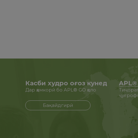
Касби худро оғоз кунед
APL® 
Дар ҳамкорӣ бо APL® GO ҳоло
Тиҷорат
ҷуғроф
Бақайдгирӣ