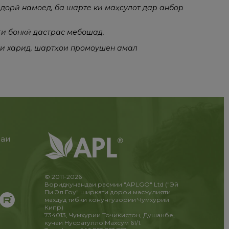
дорӣ намоед, ба шарте ки маҳсулот дар анбор
ти бонкӣ дастрас мебошад.
ти харид, шартҳои промоушен амал
раи
и
!
© 2011-2026
Воридкунандаи расмии "APLGO" Ltd ("Эй
Пи Эл Гоу" ширкати дорои масъулияти
махдуд тибки конунгузории Чумхурии
Кипр)
734013, Чумхурии Точикистон, Душанбе,
кучаи Нусратулло Махсум 61/1.