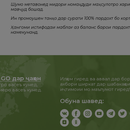
Шумо метавонед миқдори номаҳдуди маҳсулотро хари
мавҷуд бошад.
Ин промоушен танҳо дар сурати 100% пардохт бо кор
Ҳангоми истифодаи маблағ аз баланс барои пардох
намекунанд.
GO дар ҷаҳон
Илҳом гиред ва аввал дар бо
ахбори ширкат дар шабакаҳо
ро васеъ кунед,
иҷтимоии мо маълумот гиред
иёро васеъ кунед.
Обуна шавед: