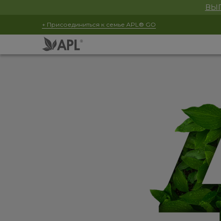
ВЫГ
+ Присоединиться к семье APL® GO