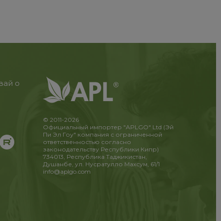
вай о
© 2011-2026
Официальный импортер "APLGO" Ltd (Эй
Пи Эл Гоу" компания с ограниченной
ответственностью согласно
законодательству Республики Кипр)
734013, Республика Таджикистан,
Душанбе, ул. Нусратулло Махсум, 61/1
info@aplgo.com