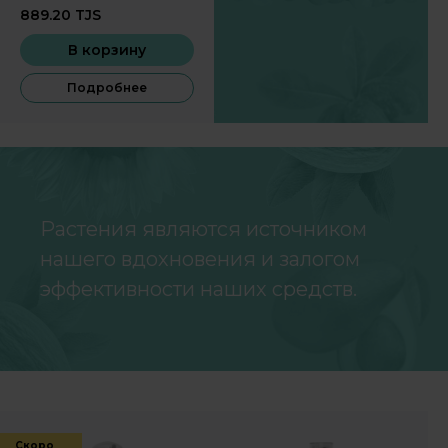
моложе, быть активнее,
889.20
TJS
меньше уставать,
получая
В корзину
сбалансированные
Подробнее
элементы для
ежедневного рациона.
Растения являются источником
нашего вдохновения и залогом
эффективности наших средств.
Скоро