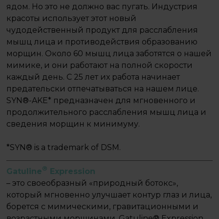
ядом. Но это не должно вас пугать. Индустрия
красоты использует этот новый
чудодейственный продукт для расслабления
мышц лица и противодействия образованию
морщин. Около 60 мышц лица заботятся о нашей
мимике, и они работают на полной скорости
каждый день. С 25 лет их работа начинает
предательски отпечатываться на нашем лице.
SYN®-AKE* предназначен для мгновенного и
продолжительного расслабления мышц лица и
сведения морщин к минимуму.
*SYN® is a trademark of DSM.
®
Gatuline
Expression
– это своеобразный «природный ботокс»,
который мгновенно улучшает контур глаз и лица,
борется с мимическими, гравитационными и
возрастными морщинами. Gatuline® Expression