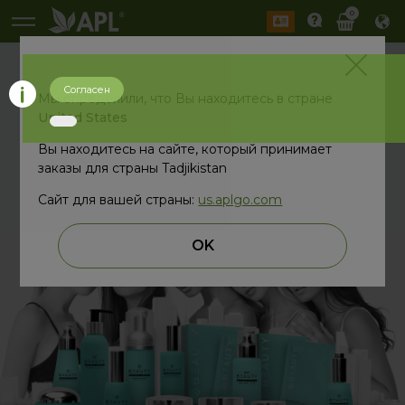
0
Согласен
В ПОИСКАХ
Мы определили, что Вы находитесь в стране
United States
ИДЕАЛЬНОЙ
Вы находитесь на сайте, который принимает
ФОРМУЛЫ КРАСОТЫ
заказы для страны Tadjikistan
Сайт для вашей страны:
us.aplgo.com
OK