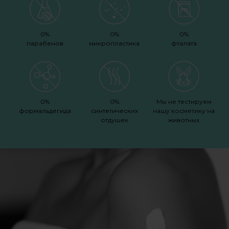
0%
0%
0%
парабенов
микропластика
фталата
0%
0%
Мы не тестируем
формальдегида
синтетических
нашу косметику на
отдушек
животных