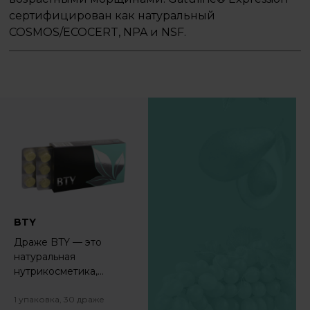
сертифицирован как натуральный
COSMOS/ECOCERT, NPA и NSF.
BTY
Драже BTY — это
натуральная
нутрикосметика,
которая поможет вам
выглядеть увереннее и
1 упаковка, 30 драже