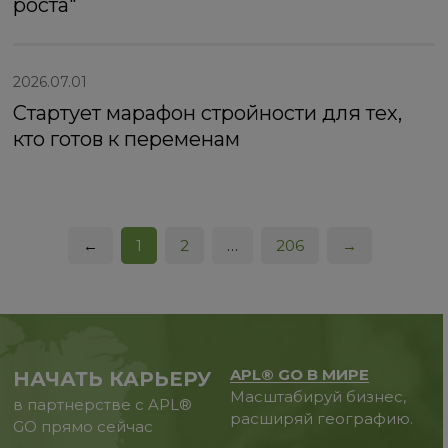
роста"
2026.07.01
Стартует марафон стройности для тех,
кто готов к переменам
←
1
2
…
206
→
APL® GO В МИРЕ
НАЧАТЬ КАРЬЕРУ
Масштабируй бизнес,
в партнерстве с APL®
расширяй географию.
GO прямо сейчас