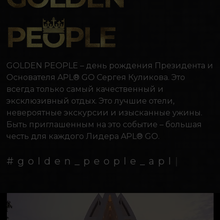
GOLDEN PEOPLE – день рождения Президента и
Основателя APL® GO Сергея Куликова. Это
всегда только самый качественный и
эксклюзивный отдых. Это лучшие отели,
невероятные экскурсии и изысканные ужины.
Быть приглашенным на это событие – большая
честь для каждого Лидера APL® GO.
#
g
o
l
d
e
n
_
p
e
o
p
l
e
_
a
p
l
|
.