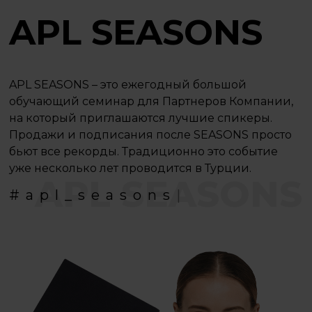
APL SEASONS
APL SEASONS – это ежегодный большой
обучающий семинар для Партнеров Компании,
на который приглашаются лучшие спикеры.
Продажи и подписания после SEASONS просто
бьют все рекорды. Традиционно это событие
уже несколько лет проводится в Турции.
APL SEASONS
#
a
p
l
_
s
e
a
s
o
n
s
|
.