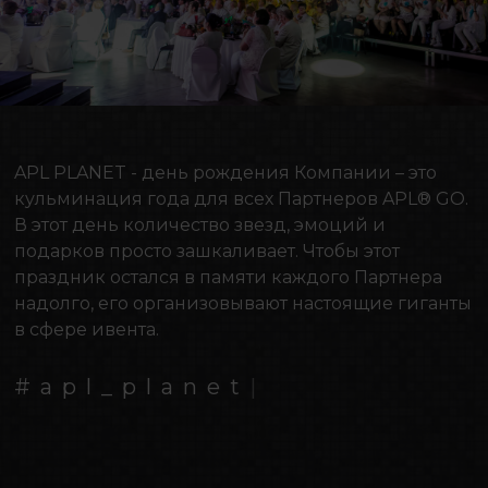
APL PLANET - день рождения Компании – это
кульминация года для всех Партнеров APL® GO.
В этот день количество звезд, эмоций и
подарков просто зашкаливает. Чтобы этот
праздник остался в памяти каждого Партнера
надолго, его организовывают настоящие гиганты
в сфере ивента.
#
a
p
l
_
p
l
a
n
e
t
|
.