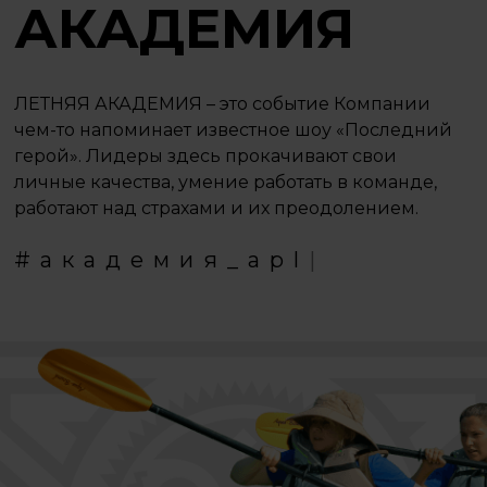
АКАДЕМИЯ
ЛЕТНЯЯ АКАДЕМИЯ – это событие Компании
чем-то напоминает известное шоу «Последний
герой». Лидеры здесь прокачивают свои
личные качества, умение работать в команде,
работают над страхами и их преодолением.
#
а
к
а
д
е
м
и
я
_
a
p
l
|
.