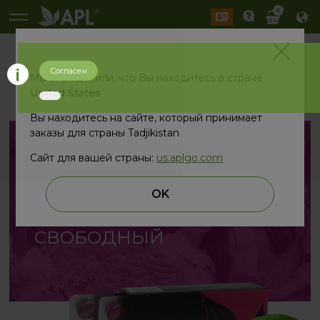
0
Согласен
назад
Мы определили, что Вы находитесь в стране
United States
Вы находитесь на сайте, который принимает
заказы для страны Tadjikistan
Сайт для вашей страны:
us.aplgo.com
АЛЬТЕРНАТИВНЫЙ
,
OK
НАТУРАЛЬНЫЙ,
СВОБОДНЫЙ