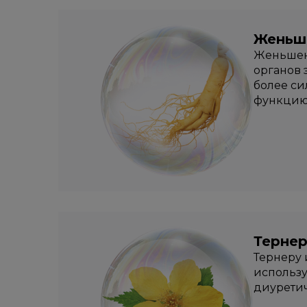
Женьш
Женьшень
органов 
более си
функцию
Тернер
Тернеру 
использу
диуретич