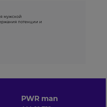
ия мужской
держания потенции и
PWR man