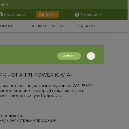
ьги
Поддержка
Tadjikistan
ВОЙТИ
ОРОВЬЕ
ВОЗМОЖНОСТИ
КРЕАТИВ
Согласен
) – ОТ АНГЛ. POWER (СИЛА)
®
ная составляющая жизни мужчины. APL
GO
ского здоровья, который отлаживает все
ме, придает силу и бодрость.
 продукция
нной регистрации продукции