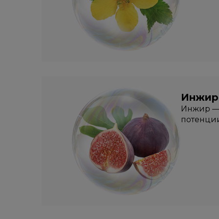
Инжир
Инжир — 
потенции