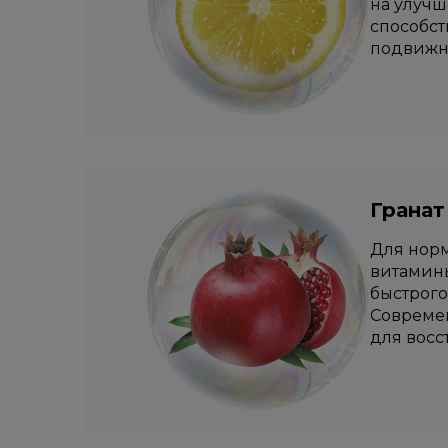
на улучш
способст
подвижно
Гранат
Для норм
витамины
быстрого
Современ
для восс