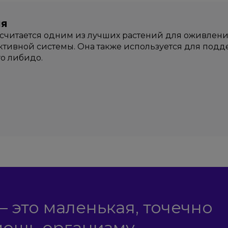
ия
считается одним из лучших растений для оживлен
тивной системы. Она также используется для под
о либидо.
– это маленькая, точечно
мощь организму