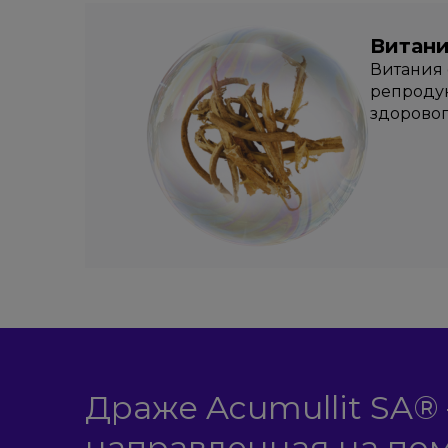
Витан
Витания 
репродук
здоровог
Драже Acumullit SA® 
направленная на по