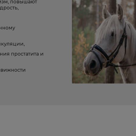
изм, повышают
дрость,
енному
якуляции,
ия простатита и
движности