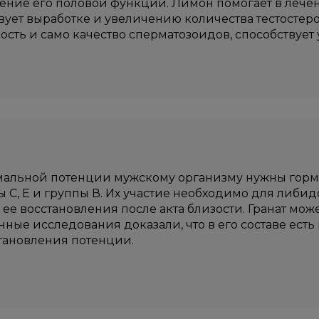
ение его половой функции. Лимон помогает в лече
вует выработке и увеличению количества тестостеро
сть и само качество сперматозоидов, способствует
альной потенции мужскому организму нужны гормон
 С, Е и группы В. Их участие необходимо для либи
 ее восстановления после акта близости. Гранат мож
ные исследования доказали, что в его составе ест
тановления потенции.