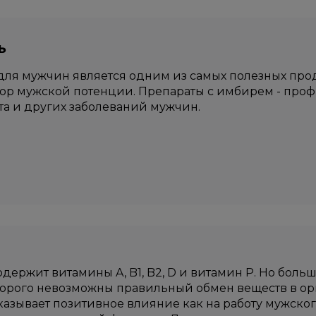
ь
ля мужчин является одним из самых полезных прод
ор мужской потенции. Препараты с имбирем - проф
та и других заболеваний мужчин.
держит витамины A, B1, B2, D и витамин P. Но боль
оторого невозможны правильный обмен веществ в ор
азывает позитивное влияние как на работу мужского