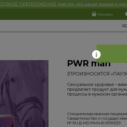
ОДНОЕ ПРЕДЛОЖЕНИЕ для тех, кто ценит время и ден
Магазин
ЗД
Мы определили, что Вы находитесь в стране
United States
Вы находитесь на сайте, который принимает заказы для
страны Tadjikistan
Сайт для вашей страны:
us.aplgo.com
PWR man
OK
(ПРОИЗНОСИТСЯ «ПАУЭР»
Сексуальное здоровье – важ
предлагает продукт для муж
процессы в мужском организ
Специализированная пищевая
Свидетельство о государстве
№ RU Д-MD.РА04.В.01093/23