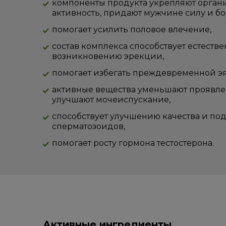
компоненты продукта укрепляют орган
активность, придают мужчине силу и бо
помогает усилить половое влечение,
состав комплекса способствует естеств
возникновению эрекции,
помогает избегать преждевременной э
активные вещества уменьшают проявлен
улучшают мочеиспускание,
способствует улучшению качества и по
сперматозоидов,
помогает росту гормона тестостерона.
Активные ингредиенты