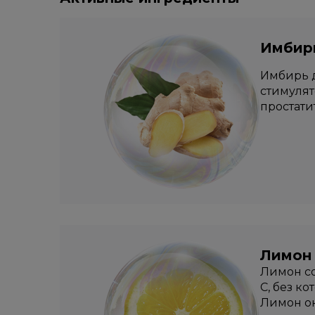
Имбир
Имбирь д
стимулят
простати
Лимон
Лимон со
С, без к
Лимон ок