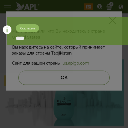
0
Согласен
назад
Мы определили, что Вы находитесь в стране
United States
Вы находитесь на сайте, который принимает
заказы для страны Tadjikistan
Сайт для вашей страны:
us.aplgo.com
OK
Скоро
в продаже