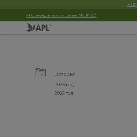
ВЫГ
+ Присоединиться к семье APL® GO
История
2026 год
2025 год