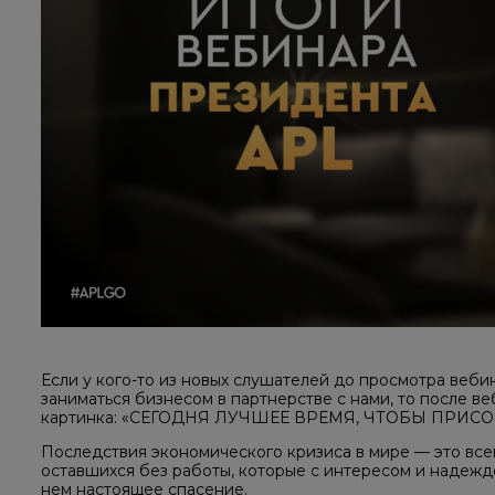
Если у кого-то из новых слушателей до просмотра веби
заниматься бизнесом в партнерстве с нами, то после в
картинка: «СЕГОДНЯ ЛУЧШЕЕ ВРЕМЯ, ЧТОБЫ ПРИСО
Последствия экономического кризиса в мире — это все
оставшихся без работы, которые с интересом и надежд
нем настоящее спасение.