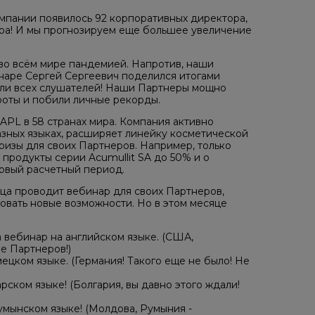
мпании появилось 92 корпоративных директора,
ра! И мы прогнозируем еще большее увеличение
 во всём мире пандемией. Напротив, наши
аре Сергей Сергеевич поделился итогами
или всех слушателей! Наши Партнеры мощно
роты и побили личные рекорды.
APL в 58 странах мира. Компания активно
азных языках, расширяет линейку косметической
изы для своих Партнеров. Например, только
продукты серии Acumullit SA до 50% и о
рвый расчетный период.
ца проводит вебинар для своих Партнеров,
товать новые возможности. Но в этом месяце
 вебинар на английском языке. (США,
е Партнеров!)
цком языке. (Германия! Такого еще не было! Не
ском языке! (Болгария, вы давно этого ждали!
мынском языке! (Молдова, Румыния -