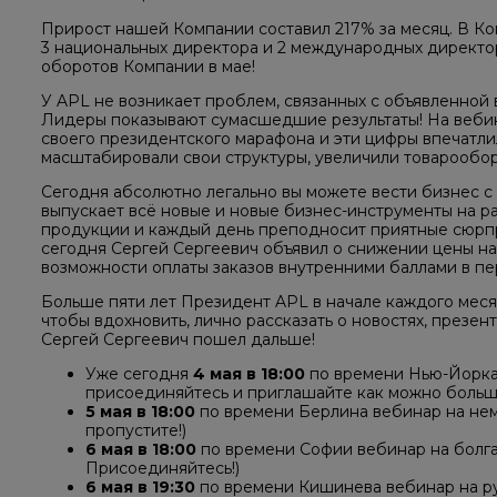
Прирост нашей Компании составил 217% за месяц. В Ко
3 национальных директора и 2 международных директо
оборотов Компании в мае!
У APL не возникает проблем, связанных с объявленной
Лидеры показывают сумасшедшие результаты! На вебин
своего президентского марафона и эти цифры впечатл
масштабировали свои структуры, увеличили товарообо
Сегодня абсолютно легально вы можете вести бизнес с 
выпускает всё новые и новые бизнес-инструменты на р
продукции и каждый день преподносит приятные сюрпр
сегодня Сергей Сергеевич объявил о снижении цены на 
возможности оплаты заказов внутренними баллами в пе
Больше пяти лет Президент APL в начале каждого меся
чтобы вдохновить, лично рассказать о новостях, презен
Сергей Сергеевич пошел дальше!
Уже сегодня
4 мая в 18:00
по времени Нью-Йорка
присоединяйтесь и приглашайте как можно больш
5 мая в 18:00
по времени Берлина вебинар на неме
пропустите!)
6 мая в 18:00
по времени Софии вебинар на болгар
Присоединяйтесь!)
6 мая в 19:30
по времени Кишинева вебинар на ру