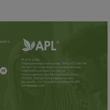
вай о
© 2011-2026
Официальный импортер "APLGO" Ltd (Эй
Пи Эл Гоу" компания с ограниченной
ответственностью согласно
законодательству Республики Кипр)
734013, Республика Таджикистан,
Душанбе, ул. Нусратулло Махсум, 61/1
info@aplgo.com