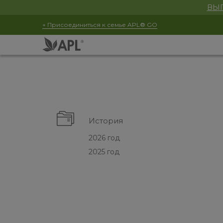
ВЫГ
+ Присоединиться к семье APL® GO
История
2026 год
2025 год