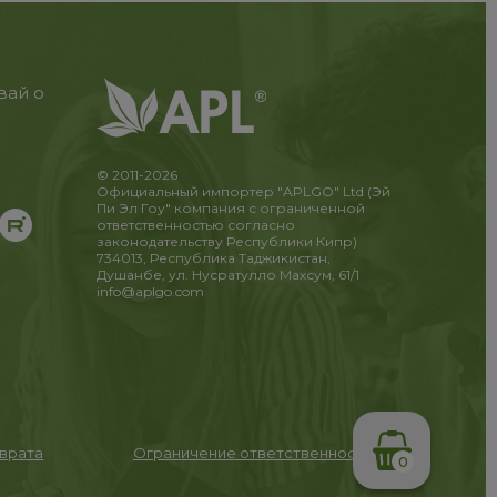
вай о
© 2011-2026
Официальный импортер "APLGO" Ltd (Эй
Пи Эл Гоу" компания с ограниченной
ответственностью согласно
законодательству Республики Кипр)
734013, Республика Таджикистан,
Душанбе, ул. Нусратулло Махсум, 61/1
info@aplgo.com
зврата
Ограничение ответственности
0