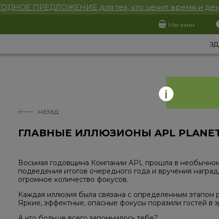
ОДНОЕ ПРЕДЛОЖЕНИЕ для тех, кто ценит время и ден
Магазин
ЗД
назад
ГЛАВНЫЕ ИЛЛЮЗИОНЫ APL PLANET
Восьмая годовщина Компании APL прошла в необычном
подведения итогов очередного года и вручения наград
огромное количество фокусов.
Каждая иллюзия была связана с определенным этапом р
Яркие, эффектные, опасные фокусы поразили гостей в з
А что больше всего запомнилось тебе?