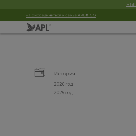
ВЫГ
+ Присоединиться к семье APL® GO
История
2026 год
2025 год