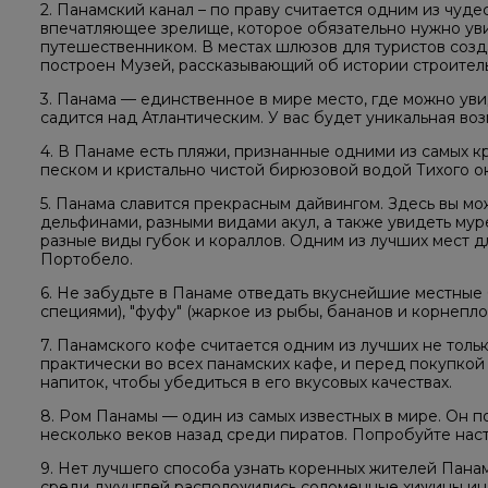
2. Панамский канал – по праву считается одним из чуде
впечатляющее зрелище, которое обязательно нужно уви
путешественником. В местах шлюзов для туристов соз
построен Музей, рассказывающий об истории строитель
3. Панама — единственное в мире место, где можно уви
садится над Атлантическим. У вас будет уникальная воз
4. В Панаме есть пляжи, признанные одними из самых 
песком и кристально чистой бирюзовой водой Тихого о
5. Панама славится прекрасным дайвингом. Здесь вы мо
дельфинами, разными видами акул, а также увидеть мур
разные виды губок и кораллов. Одним из лучших мест д
Портобело.
6. Не забудьте в Панаме отведать вкуснейшие местные 
специями), "фуфу" (жаркое из рыбы, бананов и корнепло
7. Панамского кофе считается одним из лучших не тольк
практически во всех панамских кафе, и перед покупко
напиток, чтобы убедиться в его вкусовых качествах.
8. Ром Панамы — один из самых известных в мире. Он 
несколько веков назад среди пиратов. Попробуйте нас
9. Нет лучшего способа узнать коренных жителей Панамы
среди джунглей расположились соломенные хижины инд