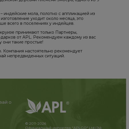
 – индейские мола, полотно с аппликацией из
 изготовление уходит около месяца, это
ше всего в поселениях у индейцев.
 круизе принимают только Партнеры,
одарков от APL. Рекомендуем каждому из вас
у они такие простые!
о. Компания настоятельно рекомендует
чай непредвиденных ситуаций.
вай о
© 2011-2026
Официальный импортер "APLGO" Ltd (Эй