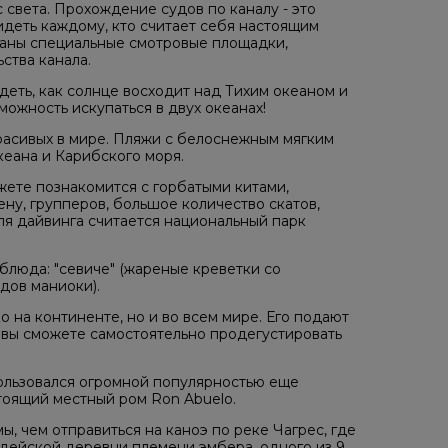
с света. Прохождение судов по каналу - это
деть каждому, кто считает себя настоящим
даны специальные смотровые площадки,
ства канала.
деть, как солнце восходит над Тихим океаном и
можность искупаться в двух океанах!
красивых в мире. Пляжи с белоснежным мягким
кеана и Карибского моря.
жете познакомится с горбатыми китами,
ену, групперов, большое количество скатов,
ля дайвинга считается национальный парк
блюда: "севиче" (жареные креветки со
дов маниоки).
о на континенте, но и во всем мире. Его подают
й вы сможете самостоятельно продегустировать
пользовался огромной популярностью еще
тоящий местный ром Ron Abuelo.
, чем отправиться на каноэ по реке Чагрес, где
ейской деревни племени эмбера, одного из 9