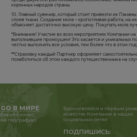
коренных народов страны.
10. Главный сувенир, который стоит привезти из Панамы
слоев ткани. Создание мола – кропотливая работа, на их
объясняет достаточно высокую цену. Покупать мола луч
*Внимание! Участие во всех мероприятиях Компании на
выполнившие промоушен! Это касается и уникальных п
честно выполнять все условия, тем более что в этом год
**Страховку каждый Партнер оформляет самостоятельн
позаботиться об этом каждого путешественника на слу
 GO В МИРЕ
Вдохновляйся и первым узна
новостях Компании в наших
бируй бизнес,
социальных сетях!
яй географию.
ПОДПИШИСЬ: