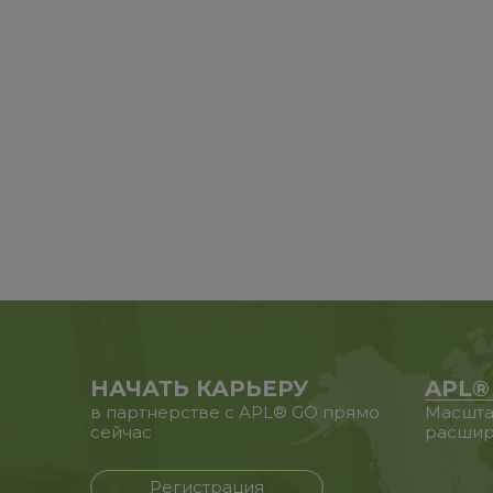
НАЧАТЬ КАРЬЕРУ
APL®
в партнерстве с APL® GO прямо
Масшта
сейчас
расшир
Регистрация