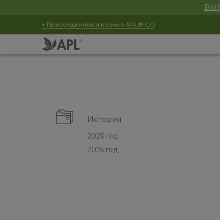
ВЫГ
+ Присоединиться к семье APL® GO
История
2026 год
2025 год