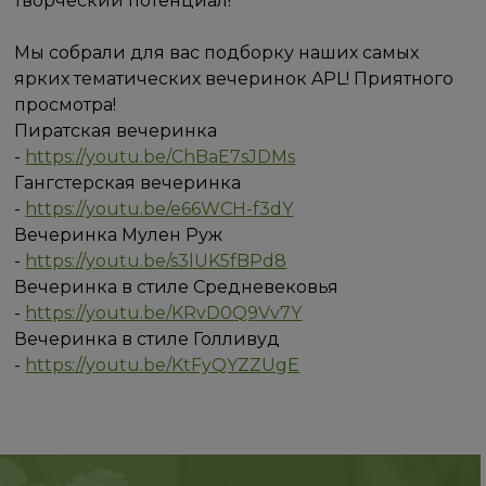
творческий потенциал!
Мы собрали для вас подборку наших самых
ярких тематических вечеринок APL! Приятного
просмотра!
Пиратская вечеринка
-
https://youtu.be/ChBaE7sJDMs
Гангстерская вечеринка
-
https://youtu.be/e66WCH-f3dY
Вечеринка Мулен Руж
-
https://youtu.be/s3lUK5fBPd8
Вечеринка в стиле Средневековья
-
https://youtu.be/KRvD0Q9Vv7Y
Вечеринка в стиле Голливуд
-
https://youtu.be/KtFyQYZZUgE