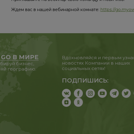
Ждем вас в нашей вебинарной комнате:
https://go.myow
 GO В МИРЕ
Вдохновляйся и первым узна
новостях Компании в наших
бируй бизнес,
социальных сетях!
яй географию.
ПОДПИШИСЬ: