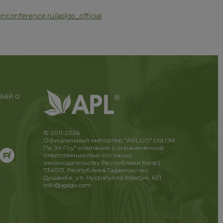
nconference.ru/aplgo_official
вай о
© 2011-2026
Официальный импортер "APLGO" Ltd (Эй
Пи Эл Гоу" компания с ограниченной
ответственностью согласно
законодательству Республики Кипр)
734013, Республика Таджикистан,
Душанбе, ул. Нусратулло Махсум, 61/1
info@aplgo.com