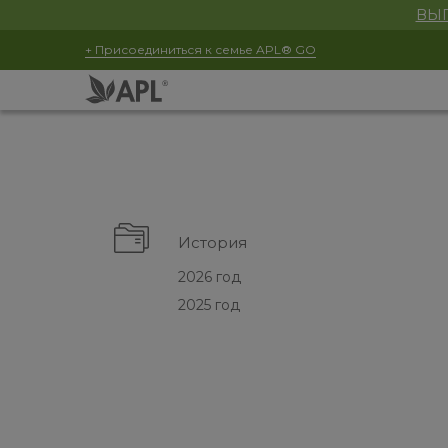
ВЫГ
+ Присоединиться к семье APL® GO
История
2026 год
2025 год