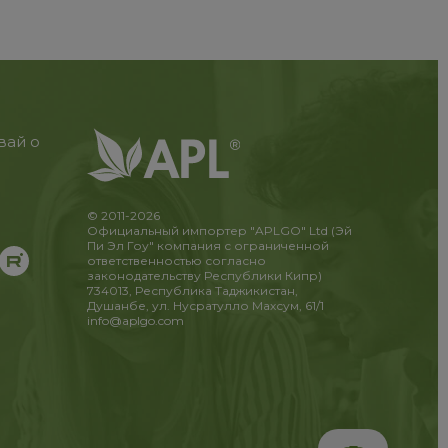
вай о
© 2011-2026
Официальный импортер "APLGO" Ltd (Эй
Пи Эл Гоу" компания с ограниченной
ответственностью согласно
законодательству Республики Кипр)
734013, Республика Таджикистан,
Душанбе, ул. Нусратулло Махсум, 61/1
info@aplgo.com