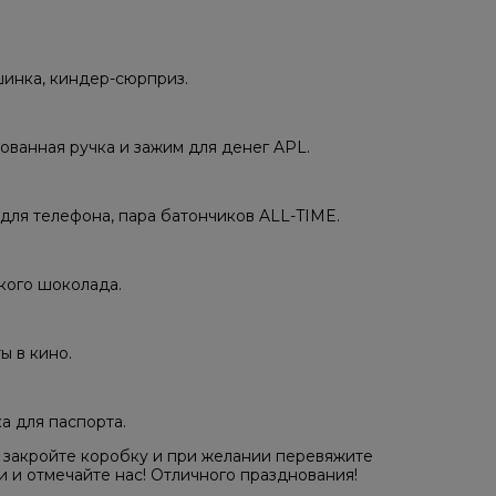
шинка, киндер-сюрприз.
ованная ручка и зажим для денег APL.
 для телефона, пара батончиков ALL-TIME.
кого шоколада.
ы в кино.
а для паспорта.
 закройте коробку и при желании перевяжите
 и отмечайте нас! Отличного празднования!