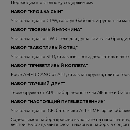
Переходим к основному содержимому!
НАБОР "КРОШКА СЫН"
Упаковка драже GRW, галстук-бабочка, игрушечная ма
НАБОР "ЛЮБИМЫЙ МУЖЧИНА"
Упаковка драже PWR, гель для душа, стильная брендир
НАБОР "ЗАБОТЛИВЫЙ ОТЕЦ"
Упаковка драже SLD, стильные носки, держатель в авто
НАБОР "ПРИВЕТЛИВЫЙ КОЛЛЕГА"
Кофе AMERICANO от APL, стильная кружка, плитка горь
НАБОР "ЛУЧШИЙ ДРУГ"
Термокружка от APL, набор черного чая All-time и билет
НАБОР "НАСТОЯЩИЙ ПУТЕШЕСТВЕННИК"
Упаковка драже ICE, батончики ALL-TIME, яркая обложк
Содержимое набора красиво выложите на наполнитель,
лентой. Выкладывайте свои шикарные наборы в соц.сети