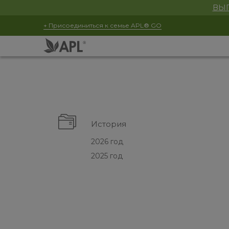
ВЫГ
+ Присоединиться к семье APL® GO
История
2026 год
2025 год