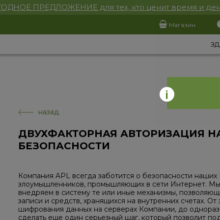
ОДНОЕ ПРЕДЛОЖЕНИЕ для тех, кто ценит время и ден
Магазин
ЗД
назад
ДВУХФАКТОРНАЯ АВТОРИЗАЦИЯ Н
БЕЗОПАСНОСТИ
Компания APL всегда заботится о безопасности наших 
злоумышленников, промышляющих в сети Интернет. Мы 
внедряем в систему те или иные механизмы, позволяю
записи и средств, хранящихся на внутренних счетах. О
шифрования данных на серверах Компании, до однораз
сделать еще один серьезный шаг, который позволит по