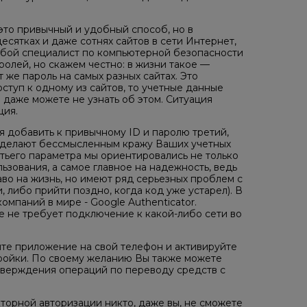
 это привычный и удобный способ, но в
есятках и даже сотнях сайтов в сети Интернет,
юбой специалист по компьютерной безопасности
ролей, но скажем честно: в жизни такое —
 же пароль на самых разных сайтах. Это
ступ к одному из сайтов, то учетные данные
даже можете не узнать об этом. Ситуация
ция.
 добавить к привычному ID и паролю третий,
 делают бессмысленным кражу Ваших учетных
тьего параметра мы ориентировались не только
ьзования, а самое главное на надежность, ведь
аво на жизнь, но имеют ряд серьезных проблем с
 либо прийти поздно, когда код уже устарел). В
мпаний в мире - Google Authenticator.
е не требует подключение к какой-либо сети во
ите приложение на свой телефон и активируйте
ройки. По своему желанию Вы также можете
дтверждения операций по переводу средств с
торной авторизации никто, даже вы, не сможете