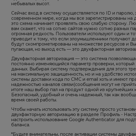
небывалых высот.
Сейчас вход в систему осуществляется по ID и паролю,
современном мире, когда мы все зарегистрированы на д
это схема начинает проявлять свою слабую сторону. Л
вам скажет, что на сотню сайтов нужно сотню разных па
огромная редкость. Пользователи используют один и тот
приводит к тому, что если злоумышленники получают до
будут скомпрометированы на множестве ресурсов и Вы 
пугающая, но выход есть — это двухфакторная авториза
Двухфакторная авторизация — это система позволяющая
постоянно изменяющийся параметр проверки, который
данных. Выбирая систему подтверждения для этого тре
на максимальную защищенность, но и на удобство испол
системы доставки кода по СМС и email хоть и имеют пр
надежностью каналов связи(сообщения могут не прийти,
итоге наш выбор пал на продукт одной из крупнейших ко
Безопасный, удобный и очень надежный, так как вообщ
время своей работы.
Чтобы начать использовать эту систему просто установ
двухфакторную авторизацию в разделе Профиль - Наст
настроить использование Google Authenticator для по
баланса.
*Будьте внимательны, после активации системы двухфак