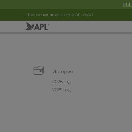
ВЫГ
+ Присоединиться к семье APL® GO
История
2026 год
2025 год