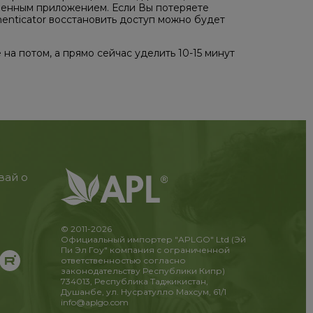
вленным приложением. Если Вы потеряете
enticator восстановить доступ можно будет
на потом, а прямо сейчас уделить 10-15 минут
вай о
© 2011-2026
Официальный импортер "APLGO" Ltd (Эй
Пи Эл Гоу" компания с ограниченной
ответственностью согласно
законодательству Республики Кипр)
734013, Республика Таджикистан,
Душанбе, ул. Нусратулло Махсум, 61/1
info@aplgo.com