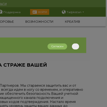
ьги
Поддержка
Tadjikistan
ВОЙТИ
ОРОВЬЕ
ВОЗМОЖНОСТИ
КРЕАТИВ
Согласен
А СТРАЖЕ ВАШЕЙ
Партнеров. Мы стараемся защитить вас и от
всегда идем в ногу со временем, и оперативно
щие обеспечить безопасность Вашей учетной
т защищенного канала подключения и
овых кодов подтверждения. Настало время
днять уровень защиты ваших данных до