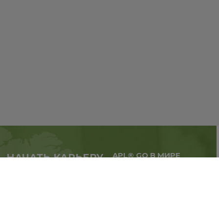
APL® GO В МИРЕ
НАЧАТЬ КАРЬЕРУ
Масштабируй бизнес,
в партнерстве с APL®
расширяй географию.
GO прямо сейчас
Регистрация