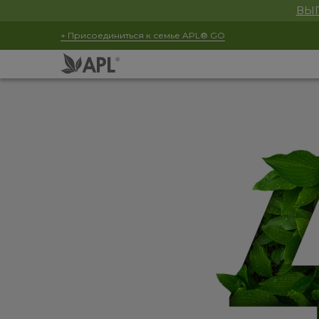
ВЫГ
+ Присоединиться к семье APL® GO