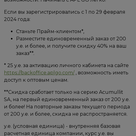
Если вы зарегистрировались с 1 по 29 февраля
2024 года:
Станьте Прайм-клиентом*,
Разместите единовременный заказ от 200
у.е. и более, и получите скидку 40% на ваш
заказ**.
* 25 у.е. за активацию личного кабинета на сайте
https://backoffice.aplgo.com/
, возможность иметь
доступ к оптовым ценам.
**Скидка сработает только на серию Acumullit
SA, на первый единовременный заказ от 200 у.е.
и более! На повторные заказы текущего периода
от 200 у.е. и более, скидка не распространяется.
у.е. (условная единица) - внутренняя базовая
расчетная единица компании, курс у.е. вы