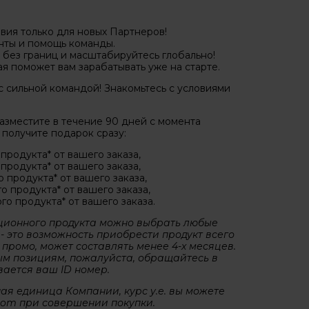
вия только для новых Партнеров!
нты и помощь команды.
без границ и масштабируйтесь глобально!
я поможет вам зарабатывать уже на старте.
 с сильной командой! Знакомьтесь с условиями
 разместите в течение 90 дней с момента
 получите подарок сразу:
продукта* от вашего заказа,
продукта* от вашего заказа,
 продукта* от вашего заказа,
о продукта* от вашего заказа,
го продукта* от вашего заказа.
ационного продукта можно выбрать любые
- это возможность приобрести продукт всего
о промо, может составлять менее 4-х месяцев.
м позициям, пожалуйста, обращайтесь в
ается ваш ID номер.
ная единица Компании, курс у.е. вы можете
.com при совершении покупки.