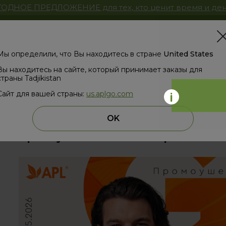
ОДНОЕ ПРЕДЛОЖЕНИЕ для тех, кто ценит время и ден
Магазин
ЗД
Мы определили, что Вы находитесь в стране
United States
Вы находитесь на сайте, который принимает заказы для
страны Tadjikistan
Сайт для вашей страны:
us.aplgo.com
назад
OK
Промоушен «Твой GO-Старт»