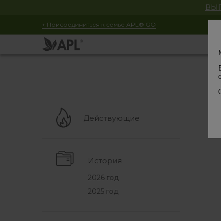
ВЫГ
+ Присоединиться к семье APL® GO
Действующие
История
2026 год
2025 год