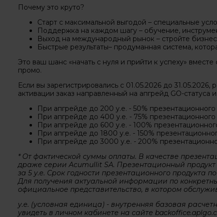
Почему это круто?
Старт с максимальной выгодой – специальные усло
Поддержка на каждом шагу – обучение, инструме
Выход на международный рынок – стройте бизнес 
Быстрые результаты– продуманная система, котора
Это ваш шанс «начать с нуля и прийти к успеху» вместе
промо.
Если вы зарегистрировались с 01.05.2026 до 31.05.2026,
активации заказ направленный на апгрейд GO-статуса и
При апгрейде до 200 у.е. - 50% презентационного 
При апгрейде до 400 у.е. - 75% презентационного 
При апгрейде до 600 у.е. - 100% презентационного
При апгрейде до 1800 у.е. - 150% презентационног
При апгрейде до 3000 у.е. - 200% презентационно
* От фактической суммы оплаты. В качестве презент
драже серии Acumullit SA. Презентационный продукт 
за 5 у.е. Срок годности презентационного продукта п
Для получения актуальной информации по конкретны
официальное представительство, в котором обслужив
у.е. (условная единица) - внутренняя базовая расчет
увидеть в личном кабинете на сайте backoffice.aplgo