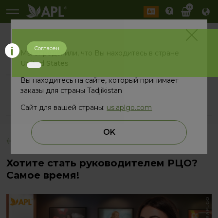
0
Согласен
Мы определили, что Вы находитесь в стране
Действующие
United States
Вы находитесь на сайте, который принимает
История
заказы для страны Tadjikistan
2026 год
2025 год
Сайт для вашей страны:
us.aplgo.com
OK
назад
Хотите стать руководителем РЦО?
Самое время!