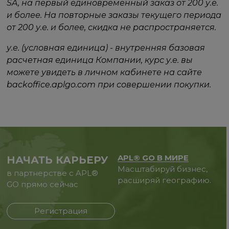
SA, на первый единовременный заказ от 200 у.е.
и более. На повторные заказы текущего периода
от 200 у.е. и более, скидка не распространяется.
у.е. (условная единица) - внутренняя базовая
расчетная единица Компании, курс у.е. вы
можете увидеть в личном кабинете на сайте
backoffice.aplgo.com при совершении покупки.
APL® GO В МИРЕ
НАЧАТЬ КАРЬЕРУ
Масштабируй бизнес,
в партнерстве с APL®
расширяй географию.
GO прямо сейчас
Регистрация