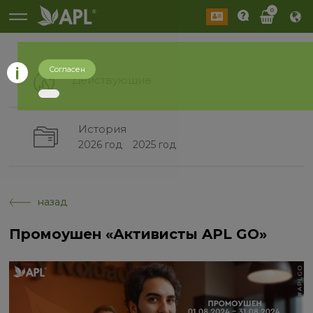
0
Согласен
Действующие
История
2026 год
2025 год
назад
Промоушен «Активисты APL GO»