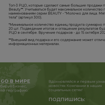
Топ-3 РЦО, которые сделают самые большие продажи п
Beauty**. Учитываться будет максимальное количество
наименованиям серии BEAUTY - "Молочко для лица. Мяг
тела" (артикул 300).
*Минимальное количество единиц продукта суммарно 
20 шт. Подведение итогов и оглашение результатов бу
РЦО в сентябре. Вручение подарков - до 15 октября 20
**Внешний вид подарка и его содержание может отлича
информационных материалах.
 GO В МИРЕ
Вдохновляйся и первым узна
новостях Компании в наших
бируй бизнес,
социальных сетях!
яй географию.
ПОДПИШИСЬ: