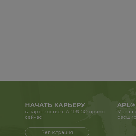
НАЧАТЬ КАРЬЕРУ
APL®
в партнерстве с APL® GO прямо
Масшта
сейчас
расшир
Регистрация