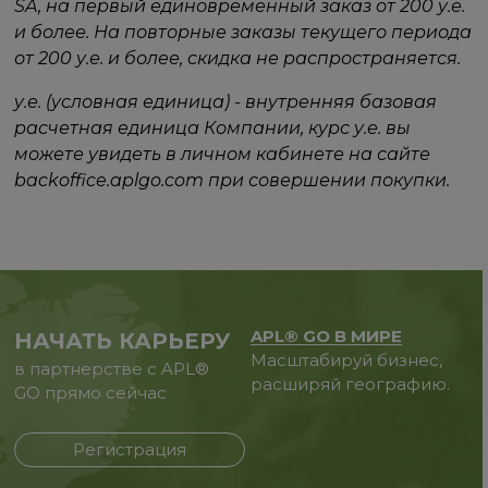
SA, на первый единовременный заказ от 200 у.е.
и более. На повторные заказы текущего периода
от 200 у.е. и более, скидка не распространяется.
у.е. (условная единица) - внутренняя базовая
расчетная единица Компании, курс у.е. вы
можете увидеть в личном кабинете на сайте
backoffice.aplgo.com при совершении покупки.
APL® GO В МИРЕ
НАЧАТЬ КАРЬЕРУ
Масштабируй бизнес,
в партнерстве с APL®
расширяй географию.
GO прямо сейчас
Регистрация