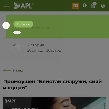
0
Согласен
Действующие
История
2026 год
2025 год
назад
Промоушен "Блистай снаружи, сияй
изнутри"